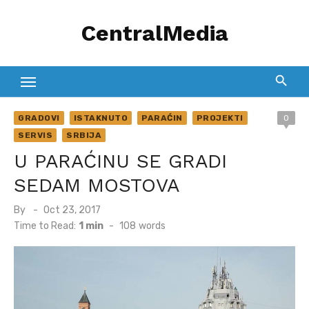
Skip
CentralMedia
to
content
GRADOVI
ISTAKNUTO
PARAĆIN
PROJEKTI
0
SERVIS
SRBIJA
U PARAĆINU SE GRADI
SEDAM MOSTOVA
Posted
By
Oct 23, 2017
on
Time to Read:
1 min
-
108
words