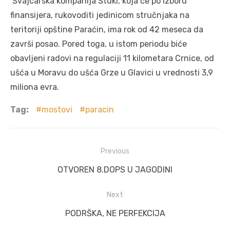
Švajcarska kompanija Štuki, koja će po izboru
finansijera, rukovoditi jedinicom stručnjaka na
teritoriji opštine Paraćin, ima rok od 42 meseca da
završi posao. Pored toga, u istom periodu biće
obavljeni radovi na regulaciji 11 kilometara Crnice, od
ušća u Moravu do ušća Grze u Glavici u vrednosti 3,9
miliona evra.
Tag:
mostovi
paracin
Post
Previous
navigation
Previous
OTVOREN 8.DOPS U JAGODINI
post:
Next
Next
PODRŠKA, NE PERFEKCIJA
post: