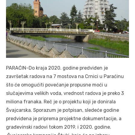
PARAĆIN-Do kraja 2020. godine predviđen je
završetak radova na 7 mostova na Crnici u Paraćinu
što će omogućiti povećanje propusne moći u
slučajevima velikih voda, vrednost radova je preko 3
miliona franaka. Reč je o projektu koji je donirala
Švajcarska. Sporazum je potpisan, sledeće godine
predviđena je priprema projektne dokumentacije, a
građevinski radovi tokom 2019. i 2020. godine.