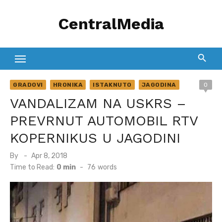
Skip
CentralMedia
to
content
GRADOVI
HRONIKA
ISTAKNUTO
JAGODINA
0
VANDALIZAM NA USKRS –
PREVRNUT AUTOMOBIL RTV
KOPERNIKUS U JAGODINI
Posted
By
Apr 8, 2018
on
Time to Read:
0 min
-
76
words