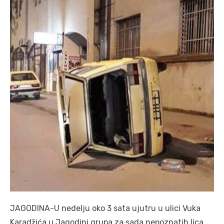
JAGODINA-U nedelju oko 3 sata ujutru u ulici Vuka
Karadžića u Jagodini grupa za sada nepoznatih lica