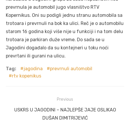
prevrnula je automobil jugo vlasništvo RTV
Kopernikus. Oni su podigli jednu stranu automobila sa
trotoara i prevrnuli na bok ka ulici. Reč je o automobilu
starom 16 godina koji više nije u funkciji i na tom delu
trotoara je parkiran duže vreme. Do sada se u
Jagodini događalo da su kontejneri u toku noći
prevrtani ili gurani na ulicu.
Tag:
jagodina
prevrnuli automobil
rtv kopenikus
Post
Previous
navigation
Previous
USKRS U JAGODINI – NAJLEPŠE JAJE OSLIKAO
post:
DUŠAN DIMITRIJEVIĆ