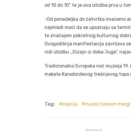
od 10 do 10″ te je ova izložba prva u t
-Od ponedeljka do četvrtka imaćemo arhe
najmlađi moći da se upoznaju sa termi
te značajem pokretnog kulturnog dobra 
Ovogodišnja manifestacija završava se 19
vidi izložbu ,,Dizajn iz doba Juge”, naj
Tradicionalno Evropska noć muzeja 19.
makete Karađorđevog trešnjevog topa o
Tag:
ćuprija
muzej horeum margi
Previous