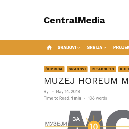
Skip
to
CentralMedia
content
home
GRADOVI
SRBIJA
PROJEK
ĆUPRIJA
GRADOVI
ISTAKNUTO
KUL
MUZEJ HOREUM MA
Posted
By
May 14, 2018
on
Time to Read:
1 min
-
106
words