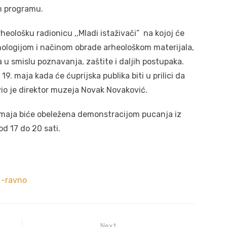
om programu.
ološku radionicu ,,Mladi istaživači” na kojoj će
nologijom i načinom obrade arheološkom materijala,
u smislu poznavanja, zaštite i daljih postupaka.
. maja kada će ćuprijska publika biti u prilici da
avio je direktor muzeja Novak Novaković.
 maja biće obeležena demonstracijom pucanja iz
d 17 do 20 sati.
 -ravno
Next