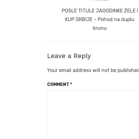
Post
navigation
Previous
POSLE TITULE JAGODINKE ŽELE I
post:
KUP SRBIJE – Pohod na duplu
krunu
Leave a Reply
Your email address will not be publishe
COMMENT
*