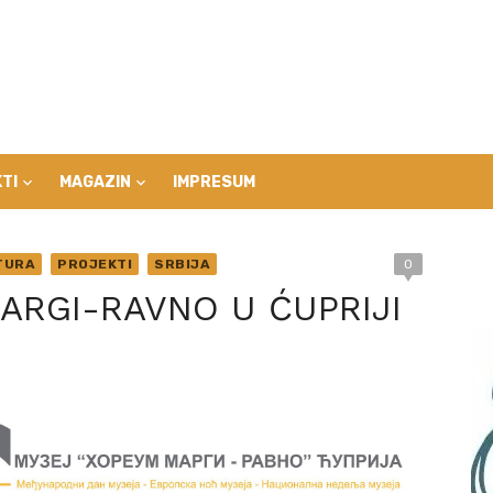
TI
MAGAZIN
IMPRESUM
TURA
PROJEKTI
SRBIJA
0
RGI-RAVNO U ĆUPRIJI