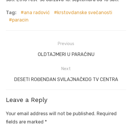
Tag:
ana radović
krstovdanske svečanosti
paracin
Post
Previous
navigation
Previous
OLDTAJMERI U PARAĆINU
post:
Next
Next
DESETI ROĐENDAN SVILAJNAČKOG TV CENTRA
post:
Leave a Reply
Your email address will not be published.
Required
fields are marked
*