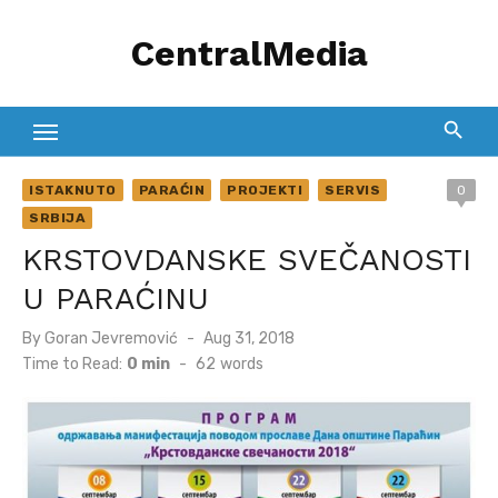
Skip
CentralMedia
to
content
ISTAKNUTO
PARAĆIN
PROJEKTI
SERVIS
0
SRBIJA
KRSTOVDANSKE SVEČANOSTI
U PARAĆINU
Posted
By
Goran Jevremović
Aug 31, 2018
on
Time to Read:
0 min
-
62
words