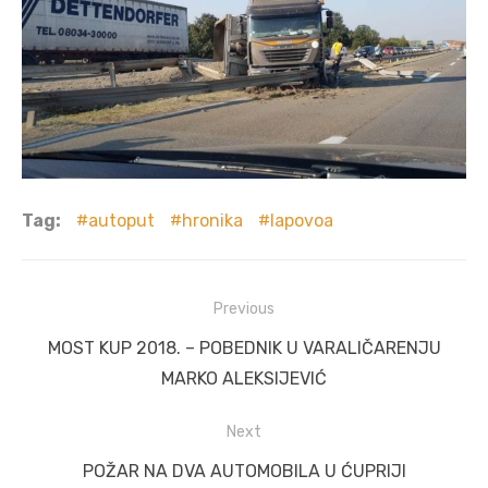
Tag:
autoput
hronika
lapovoa
Post
Previous
navigation
Previous
MOST KUP 2018. – POBEDNIK U VARALIČARENJU
post:
MARKO ALEKSIJEVIĆ
Next
Next
POŽAR NA DVA AUTOMOBILA U ĆUPRIJI