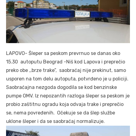
LAPOVO- Šleper sa peskom prevrnuo se danas oko
15.30 autoputu Beograd -Niš kod Lapova i preprečio
preko obe ,,brze trake”, saobraćaj nije prekinut, samo
usporen na tom delu autoputa, potvrđeno je u policiji.
Saobraćajna nezgoda dogodila se kod benzinske
pumpe OMV. Iz nepozantih razloga šleper sa peskom je
probio zaštitnu ogradu koja odvaja trake i preprečio
se, nema povređenih. Očekuje se da šlep službe
uklone šleper i da se saobraćaj normalizuje.