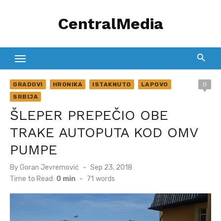
Skip
CentralMedia
to
content
GRADOVI
HRONIKA
ISTAKNUTO
LAPOVO
0
SRBIJA
ŠLEPER PREPEČIO OBE
TRAKE AUTOPUTA KOD OMV
PUMPE
Posted
By
Goran Jevremović
Sep 23, 2018
on
Time to Read:
0 min
-
71
words