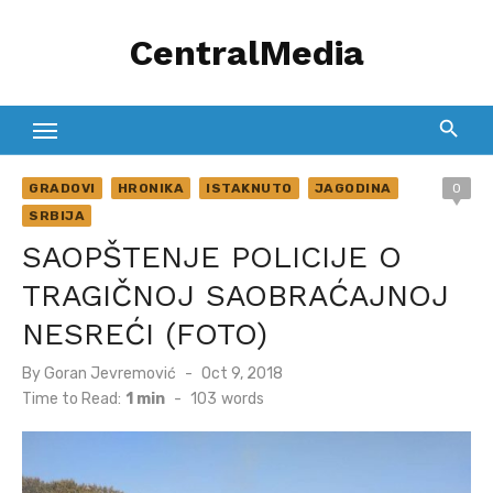
Skip
CentralMedia
to
content
GRADOVI
HRONIKA
ISTAKNUTO
JAGODINA
0
SRBIJA
SAOPŠTENJE POLICIJE O
TRAGIČNOJ SAOBRAĆAJNOJ
NESREĆI (FOTO)
Posted
By
Goran Jevremović
Oct 9, 2018
on
Time to Read:
1 min
-
103
words