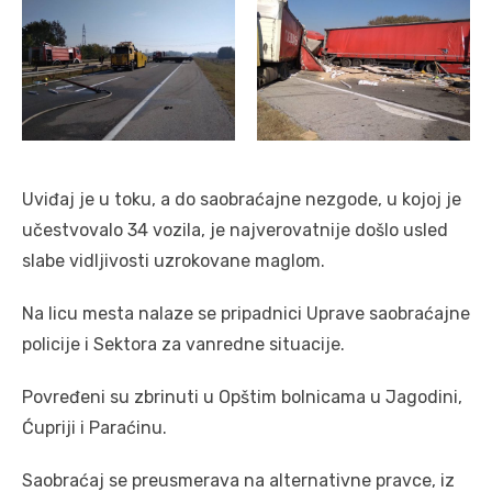
Uviđaj je u toku, a do saobraćajne nezgode, u kojoj je
učestvovalo 34 vozila, je najverovatnije došlo usled
slabe vidljivosti uzrokovane maglom.
Na licu mesta nalaze se pripadnici Uprave saobraćajne
policije i Sektora za vanredne situacije.
Povređeni su zbrinuti u Opštim bolnicama u Jagodini,
Ćupriji i Paraćinu.
Saobraćaj se preusmerava na alternativne pravce, iz