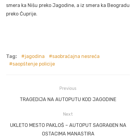
smera ka Nišu preko Jagodine, a iz smera ka Beogradu
preko Ćuprije.
Tag:
jagodina
saobraćajna nesreća
saopštenje policije
Post
Previous
navigation
Previous
TRAGEDIJA NA AUTOPUTU KOD JAGODINE
post:
Next
Next
UKLETO MESTO PAKLOŠ – AUTOPUT SAGRAĐEN NA
post:
OSTACIMA MANASTIRA