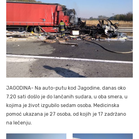
JAGODINA- Na auto-putu kod Jagodine, danas oko
7.20 sati došlo je do lančanih sudara, u oba smera, u
kojima je život izgubilo sedam osoba. Medicinska
pomoć ukazana je 27 osoba, od kojih je 17 zadržano
na lečenju.