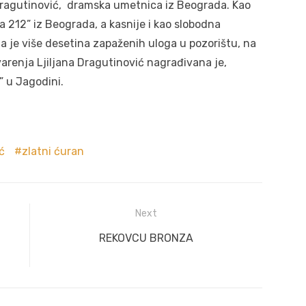
a Dragutinović, dramska umetnica iz Beograda. Kao
 212” iz Beograda, a kasnije i kao slobodna
la je više desetina zapaženih uloga u pozorištu, na
tvarenja Ljiljana Dragutinović nagrađivana je,
” u Jagodini.
ć
zlatni ćuran
Next
Next
REKOVCU BRONZA
post: