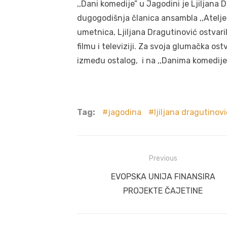
,,Dani komedije” u Jagodini je Ljiljan
dugogodišnja članica ansambla ,,Ateljea
umetnica, Ljiljana Dragutinović ostvari
filmu i televiziji. Za svoja glumačka os
između ostalog, i na ,,Danima komedije
Tag:
jagodina
ljiljana dragutinovi
Post
Previous
navigation
Previous
EVOPSKA UNIJA FINANSIRA
post:
PROJEKTE ČAJETINE