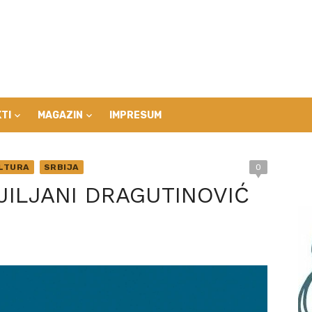
TI
MAGAZIN
IMPRESUM
LTURA
SRBIJA
0
LJILJANI DRAGUTINOVIĆ