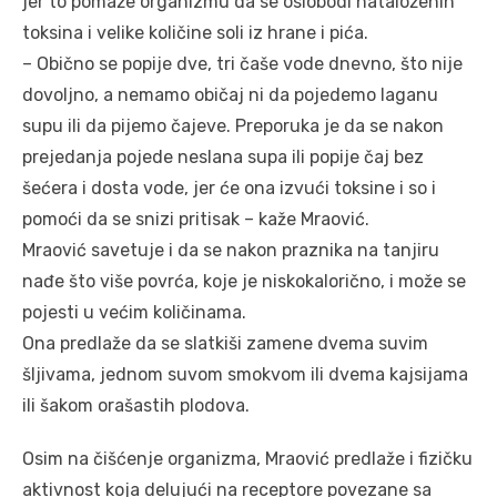
jer to pomaže organizmu da se oslobodi nataloženih
toksina i velike količine soli iz hrane i pića.
– Obično se popije dve, tri čaše vode dnevno, što nije
dovoljno, a nemamo običaj ni da pojedemo laganu
supu ili da pijemo čajeve. Preporuka je da se nakon
prejedanja pojede neslana supa ili popije čaj bez
šećera i dosta vode, jer će ona izvući toksine i so i
pomoći da se snizi pritisak – kaže Mraović.
Mraović savetuje i da se nakon praznika na tanjiru
nađe što više povrća, koje je niskokalorično, i može se
pojesti u većim količinama.
Ona predlaže da se slatkiši zamene dvema suvim
šljivama, jednom suvom smokvom ili dvema kajsijama
ili šakom orašastih plodova.
Osim na čišćenje organizma, Mraović predlaže i fizičku
aktivnost koja delujući na receptore povezane sa