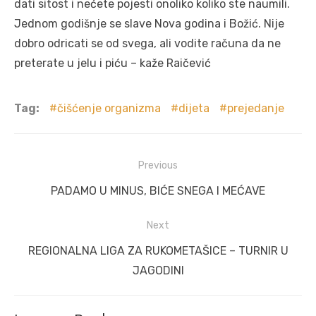
dati sitost i nećete pojesti onoliko koliko ste naumili.
Jednom godišnje se slave Nova godina i Božić. Nije
dobro odricati se od svega, ali vodite računa da ne
preterate u jelu i piću – kaže Raičević
Tag:
čišćenje organizma
dijeta
prejedanje
Post
Previous
navigation
Previous
PADAMO U MINUS, BIĆE SNEGA I MEĆAVE
post:
Next
Next
REGIONALNA LIGA ZA RUKOMETAŠICE – TURNIR U
post:
JAGODINI