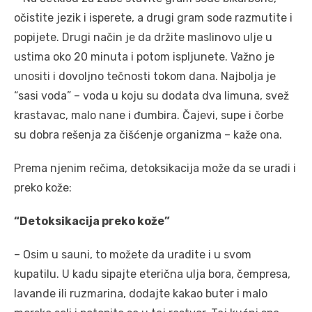
očistite jezik i isperete, a drugi gram sode razmutite i
popijete. Drugi način je da držite maslinovo ulje u
ustima oko 20 minuta i potom ispljunete. Važno je
unositi i dovoljno tečnosti tokom dana. Najbolja je
“sasi voda” – voda u koju su dodata dva limuna, svež
krastavac, malo nane i đumbira. Čajevi, supe i čorbe
su dobra rešenja za čišćenje organizma – kaže ona.
Prema njenim rečima, detoksikacija može da se uradi i
preko kože:
“Detoksikacija preko kože”
– Osim u sauni, to možete da uradite i u svom
kupatilu. U kadu sipajte eterična ulja bora, čempresa,
lavande ili ruzmarina, dodajte kakao buter i malo