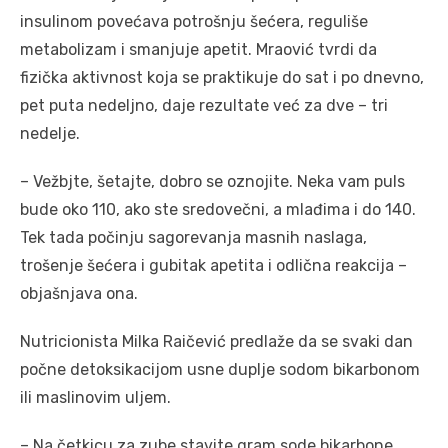
insulinom povećava potrošnju šećera, reguliše
metabolizam i smanjuje apetit. Mraović tvrdi da
fizička aktivnost koja se praktikuje do sat i po dnevno,
pet puta nedeljno, daje rezultate već za dve – tri
nedelje.
– Vežbjte, šetajte, dobro se oznojite. Neka vam puls
bude oko 110, ako ste sredovečni, a mlađima i do 140.
Tek tada počinju sagorevanja masnih naslaga,
trošenje šećera i gubitak apetita i odlična reakcija –
objašnjava ona.
Nutricionista Milka Raičević predlaže da se svaki dan
počne detoksikacijom usne duplje sodom bikarbonom
ili maslinovim uljem.
– Na četkicu za zube stavite gram sode bikarbone,