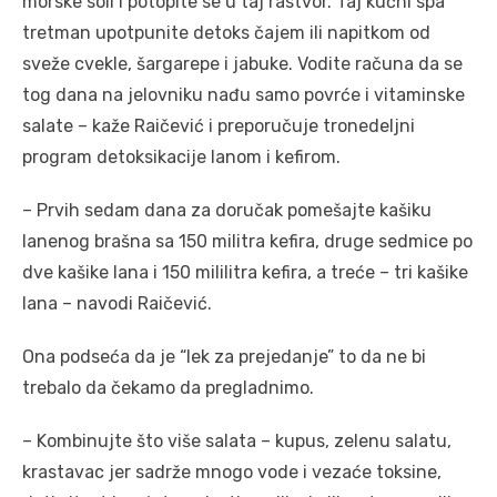
morske soli i potopite se u taj rastvor. Taj kućni spa
tretman upotpunite detoks čajem ili napitkom od
sveže cvekle, šargarepe i jabuke. Vodite računa da se
tog dana na jelovniku nađu samo povrće i vitaminske
salate – kaže Raičević i preporučuje tronedeljni
program detoksikacije lanom i kefirom.
– Prvih sedam dana za doručak pomešajte kašiku
lanenog brašna sa 150 militra kefira, druge sedmice po
dve kašike lana i 150 mililitra kefira, a treće – tri kašike
lana – navodi Raičević.
Ona podseća da je “lek za prejedanje” to da ne bi
trebalo da čekamo da pregladnimo.
– Kombinujte što više salata – kupus, zelenu salatu,
krastavac jer sadrže mnogo vode i vezaće toksine,