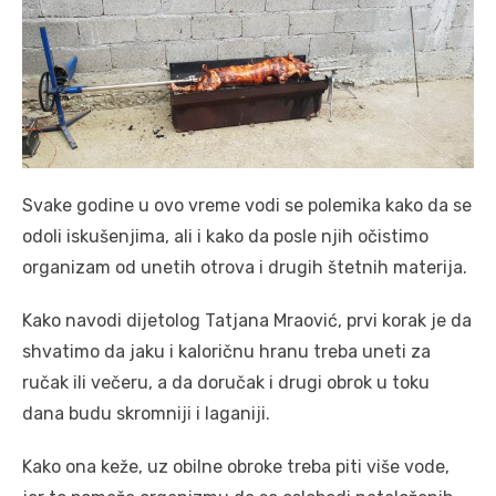
Svake godine u ovo vreme vodi se polemika kako da se
odoli iskušenjima, ali i kako da posle njih očistimo
organizam od unetih otrova i drugih štetnih materija.
Kako navodi dijetolog Tatjana Mraović, prvi korak je da
shvatimo da jaku i kaloričnu hranu treba uneti za
ručak ili večeru, a da doručak i drugi obrok u toku
dana budu skromniji i laganiji.
Kako ona keže, uz obilne obroke treba piti više vode,