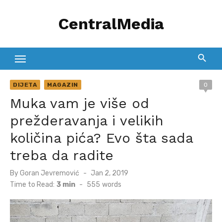
Skip
CentralMedia
to
content
DIJETA
MAGAZIN
0
Muka vam je više od
prežderavanja i velikih
količina pića? Evo šta sada
treba da radite
Posted
By
Goran Jevremović
Jan 2, 2019
on
Time to Read:
3 min
-
555
words