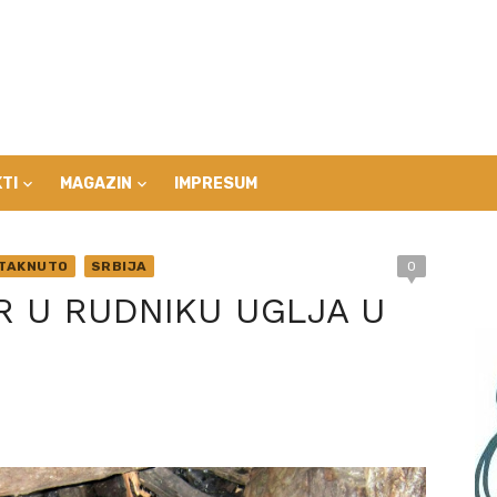
TI
MAGAZIN
IMPRESUM
STAKNUTO
SRBIJA
0
 U RUDNIKU UGLJA U