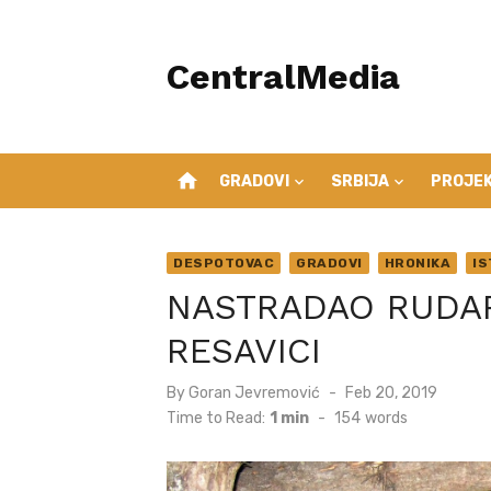
Skip
to
CentralMedia
content
home
GRADOVI
SRBIJA
PROJEK
DESPOTOVAC
GRADOVI
HRONIKA
I
NASTRADAO RUDAR
RESAVICI
Posted
By
Goran Jevremović
Feb 20, 2019
on
Time to Read:
1 min
-
154
words