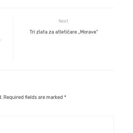
Next
Next
Tri zlata za atletičare „Morave“
post:
–
d.
Required fields are marked
*