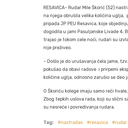
RESAVICA- Rudar Mile Škorić (52) nastr
na njega obrušila velika količina uglj
pripada JP PEU Resavica, koje objedinju
dogodila u jami Pasuljanske Livade 4. 
trajao je tokom cele noći, rudari su izvl
nije preživeo.
– Došlo je do urušavanja čela jame, tzv.
pokušao da obavi radove i prirpemi ekspa
količine uglja, odnosno zarušio se deo 
O Škoriću kolege imaju samo reči hvale,
Zbog tepkih uslova rada, koji su slični
su nesreće i povređivanja rudara.
Tag:
nastradao
resavica
rudar