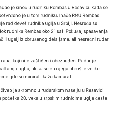
adao je sinoć u rudniku Rembas u Resavici, kada se
a, potvrđeno je u tom rudniku. Inače RMU Rembas
je rad devet rudnika uglja u Srbiji. Nesreća se
Blok rudnika Rembas oko 21 sat. Pokušaj spasavanja
ačili ugalj iz obrušenog dela jame, ali nesrećni rudar
 raba, koji nije zaštićen i obezbeđen. Rudar je
ltaciju uglja, ali su se na njega obrušile velike
jame gde su minirali, kažu kamarati.
 živeo je skromno u rudarskom naselju u Resavici.
 sa početka 20. veka u srpskim rudnicima uglja česte