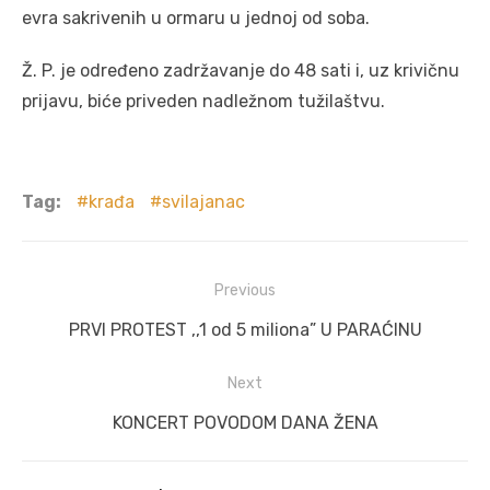
evra sakrivenih u ormaru u jednoj od soba.
Ž. P. je određeno zadržavanje do 48 sati i, uz krivičnu
prijavu, biće priveden nadležnom tužilaštvu.
Tag:
krađa
svilajanac
Post
Previous
navigation
Previous
PRVI PROTEST ,,1 od 5 miliona” U PARAĆINU
post:
Next
Next
KONCERT POVODOM DANA ŽENA
post: