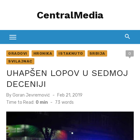
Skip
CentralMedia
to
content
GRADOVI
HRONIKA
ISTAKNUTO
SRBIJA
0
SVILAJNAC
UHAPŠEN LOPOV U SEDMOJ
DECENIJI
Posted
By
Goran Jevremović
Feb 21, 2019
on
Time to Read:
0 min
-
73
words