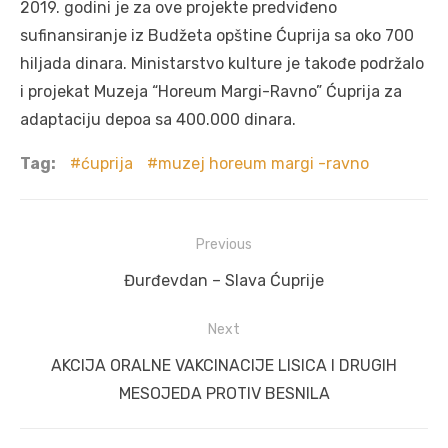
2019. godini je za ove projekte predviđeno
sufinansiranje iz Budžeta opštine Ćuprija sa oko 700
hiljada dinara. Ministarstvo kulture je takođe podržalo
i projekat Muzeja “Horeum Margi-Ravno” Ćuprija za
adaptaciju depoa sa 400.000 dinara.
Tag:
ćuprija
muzej horeum margi -ravno
Post
Previous
navigation
Previous
Đurđevdan – Slava Ćuprije
post:
Next
Next
AKCIJA ORALNE VAKCINACIJE LISICA I DRUGIH
post:
MESOJEDA PROTIV BESNILA