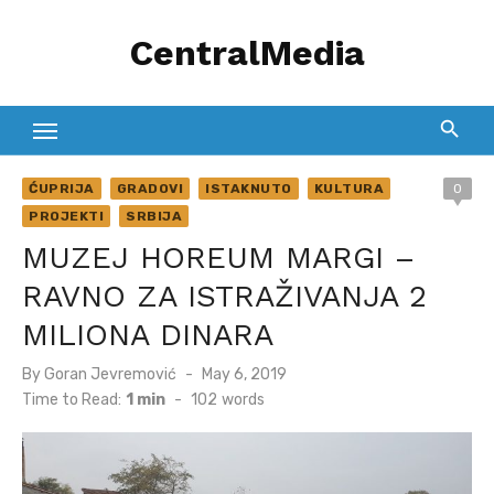
Skip
CentralMedia
to
content
ĆUPRIJA
GRADOVI
ISTAKNUTO
KULTURA
0
PROJEKTI
SRBIJA
MUZEJ HOREUM MARGI –
RAVNO ZA ISTRAŽIVANJA 2
MILIONA DINARA
Posted
By
Goran Jevremović
May 6, 2019
on
Time to Read:
1 min
-
102
words