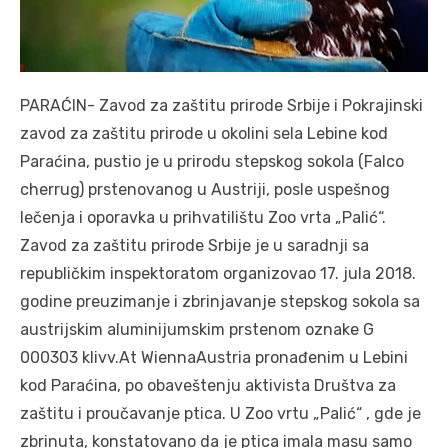
PARAĆIN- Zavod za zaštitu prirode Srbije i Pokrajinski
zavod za zaštitu prirode u okolini sela Lebine kod
Paraćina, pustio je u prirodu stepskog sokola (Falco
cherrug) prstenovanog u Austriji, posle uspešnog
lečenja i oporavka u prihvatilištu Zoo vrta „Palić“.
Zavod za zaštitu prirode Srbije je u saradnji sa
republičkim inspektoratom organizovao 17. jula 2018.
godine preuzimanje i zbrinjavanje stepskog sokola sa
austrijskim aluminijumskim prstenom oznake G
000303 klivv.At WiennaAustria pronađenim u Lebini
kod Paraćina, po obaveštenju aktivista Društva za
zaštitu i proučavanje ptica. U Zoo vrtu „Palić“ , gde je
zbrinuta, konstatovano da je ptica imala masu samo