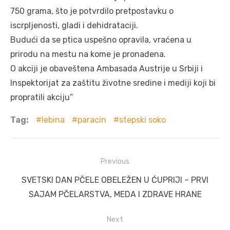
750 grama, što je potvrdilo pretpostavku o
iscrpljenosti, gladi i dehidrataciji.
Budući da se ptica uspešno opravila, vraćena u
prirodu na mestu na kome je pronađena.
O akciji je obaveštena Ambasada Austrije u Srbiji i
Inspektorijat za zaštitu životne sredine i mediji koji bi
propratili akciju”
Tag:
lebina
paracin
stepski soko
Post
Previous
navigation
Previous
SVETSKI DAN PČELE OBELEŽEN U ĆUPRIJI – PRVI
post:
SAJAM PČELARSTVA, MEDA I ZDRAVE HRANE
Next