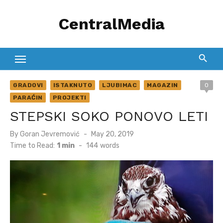
Skip
CentralMedia
to
content
GRADOVI
ISTAKNUTO
LJUBIMAC
MAGAZIN
0
PARAĆIN
PROJEKTI
STEPSKI SOKO PONOVO LETI
Posted
By
Goran Jevremović
May 20, 2019
on
Time to Read:
1 min
-
144
words