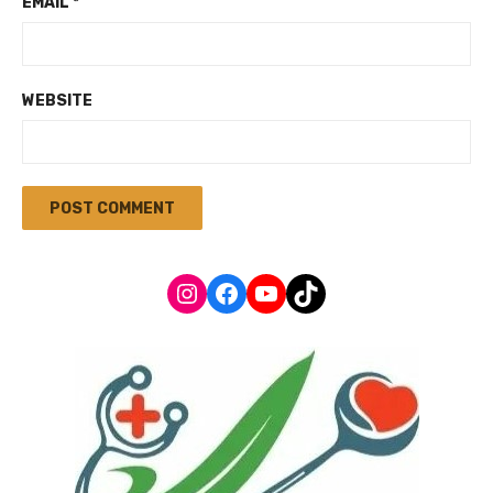
EMAIL
*
WEBSITE
Instagram
Facebook
YouTube
TikTok