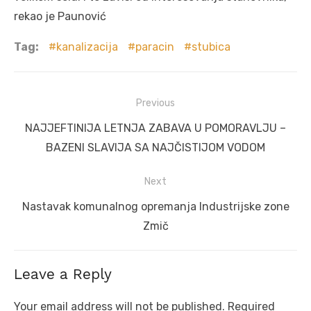
rekao je Paunović
Tag:
kanalizacija
paracin
stubica
Post
Previous
navigation
Previous
NAJJEFTINIJA LETNJA ZABAVA U POMORAVLJU –
post:
BAZENI SLAVIJA SA NAJČISTIJOM VODOM
Next
Next
Nastavak komunalnog opremanja Industrijske zone
post:
Zmič
Leave a Reply
Your email address will not be published.
Required