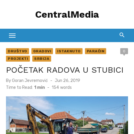
Skip
CentralMedia
to
content
DRUŠTVO
GRADOVI
ISTAKNUTO
PARAĆIN
0
PROJEKTI
SRBIJA
POČETAK RADOVA U STUBICI
Posted
By
Goran Jevremović
Jun 26, 2019
on
Time to Read:
1 min
-
154
words