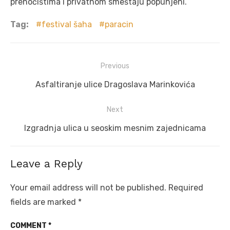
prenoćištima i privatnom smeštaju popunjeni.
Tag:
festival šaha
paracin
Post
Previous
navigation
Previous
Asfaltiranje ulice Dragoslava Marinkovića
post:
Next
Next
Izgradnja ulica u seoskim mesnim zajednicama
post:
Leave a Reply
Your email address will not be published.
Required
fields are marked
*
COMMENT
*