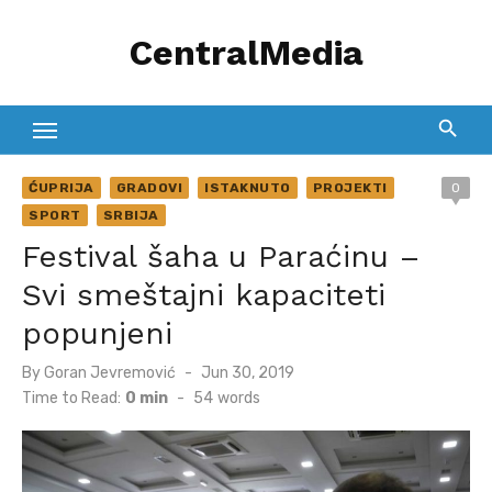
Skip
CentralMedia
to
content
ĆUPRIJA
GRADOVI
ISTAKNUTO
PROJEKTI
0
SPORT
SRBIJA
Festival šaha u Paraćinu –
Svi smeštajni kapaciteti
popunjeni
Posted
By
Goran Jevremović
Jun 30, 2019
on
Time to Read:
0 min
-
54
words