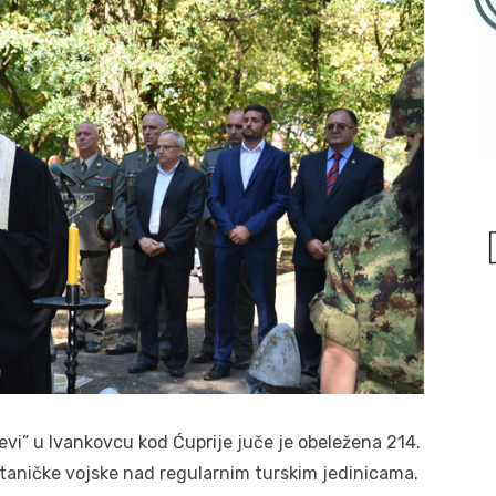
” u Ivankovcu kod Ćuprije juče je obeležena 214.
taničke vojske nad regularnim turskim jedinicama.