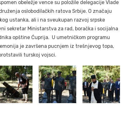
pomen obeležje vence su položile delegacije Vlade
 Udruženja oslobodilačkih ratova Srbije. O značaju
kog ustanka, ali i na sveukupan razvoj srpske
ni sekretar Ministarstva za rad, boračka i socijalna
sednika opštine Ćuprija. U umetničkom programu
eremonija je završena pucnjem iz trešnjevog topa,
otstavili turskoj vojsci.