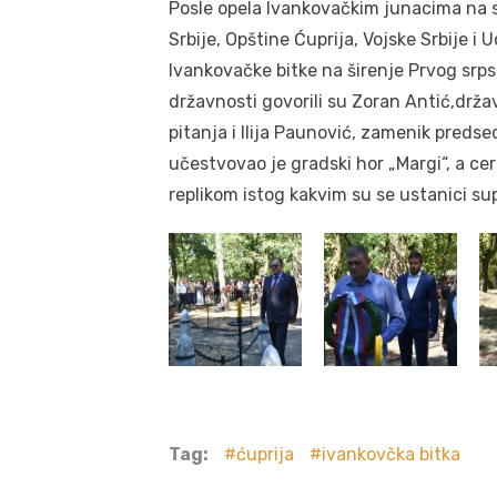
Posle opela Ivankovačkim junacima na s
Srbije, Opštine Ćuprija, Vojske Srbije i
Ivankovačke bitke na širenje Prvog srps
državnosti govorili su Zoran Antić,držav
pitanja i Ilija Paunović, zamenik pred
učestvovao je gradski hor „Margi“, a c
replikom istog kakvim su se ustanici supr
Tag:
ćuprija
ivankovčka bitka