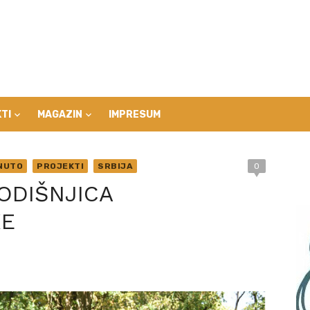
TI
MAGAZIN
IMPRESUM
NUTO
PROJEKTI
SRBIJA
0
ODIŠNJICA
KE