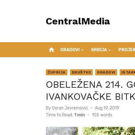
Skip
to
CentralMedia
content
home
GRADOVI
SRBIJA
PROJEK
ĆUPRIJA
DRUŠTVO
GRADOVI
ISTAK
OBELEŽENA 214. G
IVANKOVAČKE BIT
Posted
By
Goran Jevremović
Aug 19, 2019
on
Time to Read:
1 min
-
105
words