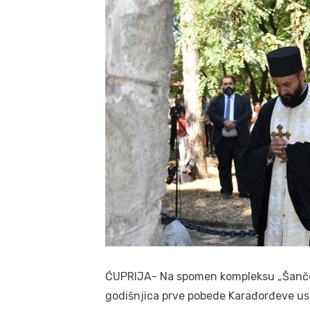
ĆUPRIJA- Na spomen kompleksu „Šančevi
godišnjica prve pobede Karađorđeve us