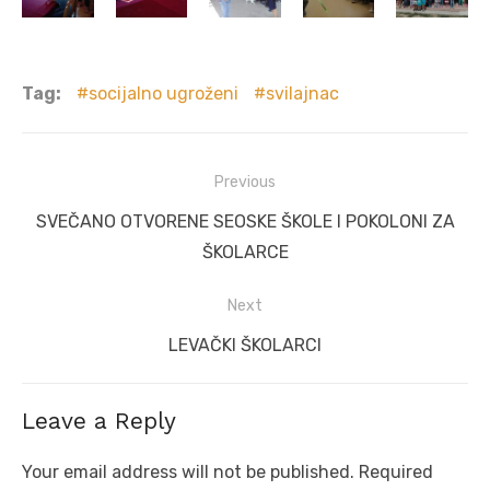
Tag:
socijalno ugroženi
svilajnac
Post
Previous
navigation
Previous
SVEČANO OTVORENE SEOSKE ŠKOLE I POKOLONI ZA
post:
ŠKOLARCE
Next
Next
LEVAČKI ŠKOLARCI
post:
Leave a Reply
Your email address will not be published.
Required