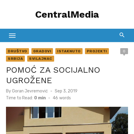
Skip
CentralMedia
to
content
DRUŠTVO
GRADOVI
ISTAKNUTO
PROJEKTI
0
SRBIJA
SVILAJNAC
POMOĆ ZA SOCIJALNO
UGROŽENE
Posted
By
Goran Jevremović
Sep 3, 2019
on
Time to Read:
0 min
-
46
words