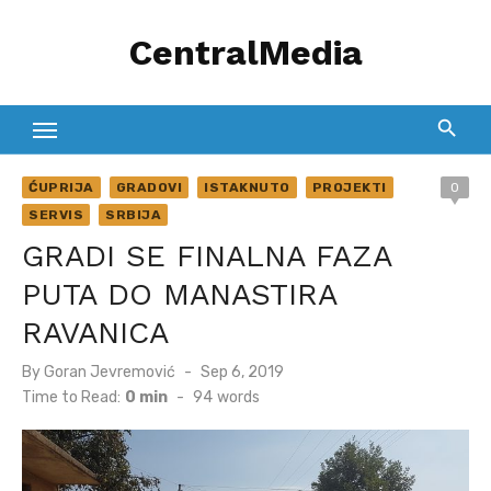
Skip
CentralMedia
to
content
ĆUPRIJA
GRADOVI
ISTAKNUTO
PROJEKTI
0
SERVIS
SRBIJA
GRADI SE FINALNA FAZA
PUTA DO MANASTIRA
RAVANICA
Posted
By
Goran Jevremović
Sep 6, 2019
on
Time to Read:
0 min
-
94
words