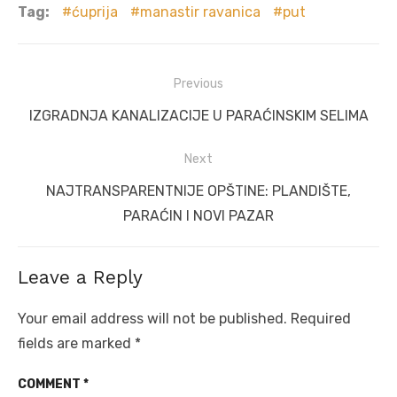
Tag:
ćuprija
manastir ravanica
put
Post
Previous
navigation
Previous
IZGRADNJA KANALIZACIJE U PARAĆINSKIM SELIMA
post:
Next
Next
NAJTRANSPARENTNIJE OPŠTINE: PLANDIŠTE,
post:
PARAĆIN I NOVI PAZAR
Leave a Reply
Your email address will not be published.
Required
fields are marked
*
COMMENT
*