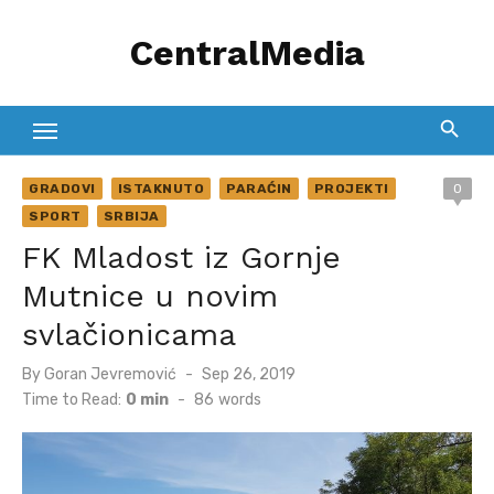
Skip
CentralMedia
to
content
GRADOVI
ISTAKNUTO
PARAĆIN
PROJEKTI
0
SPORT
SRBIJA
FK Mladost iz Gornje
Mutnice u novim
svlačionicama
Posted
By
Goran Jevremović
Sep 26, 2019
on
Time to Read:
0 min
-
86
words