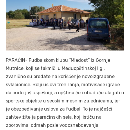
PARAĆIN- Fudbalskom klubu “Mladost” iz Gornje
Mutnice, koji se takmiči u Međuopštinskoj ligi,
zvanično su predate na korišćenje novoizgrađene
svlačionice. Bolji uslovi treniranja, motivisaće igrače
da budu još uspešniji, a opština će i ubuduće ulagati u
sportske objekte u seoskim mesnim zajednicama, jer
je obezbeđivanje uslova za fudbal. To je najčešći
zahtev žitelja paraćinskih sela, koji ističu na
zborovima, odmah posle vodosnabdevanja,