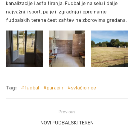
kanalizacije i asfaltiranja. Fudbal je na selu i dalje
najvažniji sport, pa je i izgradnja i opremanje
fudbalskih terena čest zahtev na zborovima građana.
Tag:
fudbal
paracin
svlačionice
Post
Previous
navigation
Previous
NOVI FUDBALSKI TEREN
post: