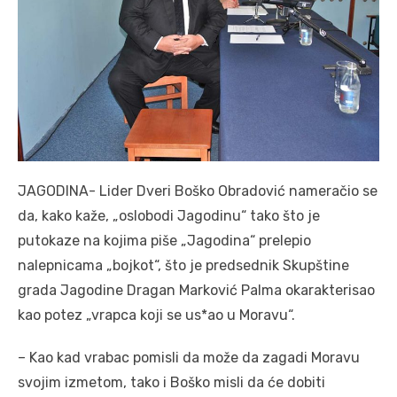
JAGODINA- Lider Dveri Boško Obradović nameračio se
da, kako kaže, „oslobodi Jagodinu“ tako što je
putokaze na kojima piše „Jagodina“ prelepio
nalepnicama „bojkot“, što je predsednik Skupštine
grada Jagodine Dragan Marković Palma okarakterisao
kao potez „vrapca koji se us*ao u Moravu“.
– Kao kad vrabac pomisli da može da zagadi Moravu
svojim izmetom, tako i Boško misli da će dobiti