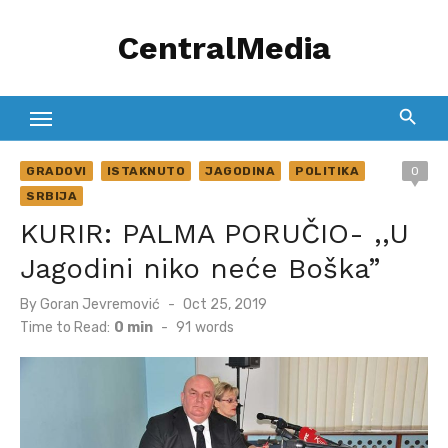
Skip
CentralMedia
to
content
GRADOVI
ISTAKNUTO
JAGODINA
POLITIKA
0
SRBIJA
KURIR: PALMA PORUČIO- ,,U
Jagodini niko neće Boška”
Posted
By
Goran Jevremović
Oct 25, 2019
on
Time to Read:
0 min
-
91
words