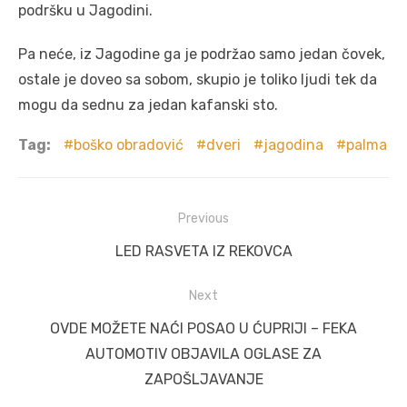
podršku u Jagodini.
Pa neće, iz Jagodine ga je podržao samo jedan čovek,
ostale je doveo sa sobom, skupio je toliko ljudi tek da
mogu da sednu za jedan kafanski sto.
Tag:
boško obradović
dveri
jagodina
palma
Post
Previous
navigation
Previous
LED RASVETA IZ REKOVCA
post:
Next
Next
OVDE MOŽETE NAĆI POSAO U ĆUPRIJI – FEKA
post:
AUTOMOTIV OBJAVILA OGLASE ZA
ZAPOŠLJAVANJE