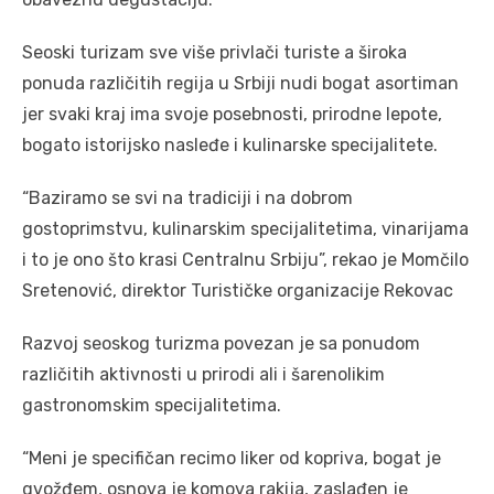
Seoski turizam sve više privlači turiste a široka
ponuda različitih regija u Srbiji nudi bogat asortiman
jer svaki kraj ima svoje posebnosti, prirodne lepote,
bogato istorijsko nasleđe i kulinarske specijalitete.
“Baziramo se svi na tradiciji i na dobrom
gostoprimstvu, kulinarskim specijalitetima, vinarijama
i to je ono što krasi Centralnu Srbiju”, rekao je Momčilo
Sretenović, direktor Turističke organizacije Rekovac
Razvoj seoskog turizma povezan je sa ponudom
različitih aktivnosti u prirodi ali i šarenolikim
gastronomskim specijalitetima.
“Meni je specifičan recimo liker od kopriva, bogat je
gvožđem, osnova je komova rakija, zaslađen je