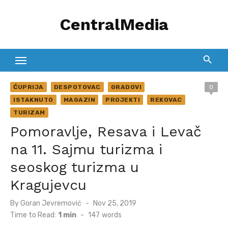
Skip
CentralMedia
to
content
ĆUPRIJA
DESPOTOVAC
GRADOVI
0
ISTAKNUTO
MAGAZIN
PROJEKTI
REKOVAC
TURIZAM
Pomoravlje, Resava i Levač
na 11. Sajmu turizma i
seoskog turizma u
Kragujevcu
Posted
By
Goran Jevremović
Nov 25, 2019
on
Time to Read:
1 min
-
147
words