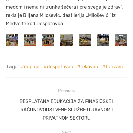
medom i nema ni trunke šećera i pre svega je zdrav”,
rekla je Biljana Milošević, destilerija ,,Milošević’’ iz
Medveđe kod Despotovca.
Tag:
ćuprija
despotovac
rekovac
turizam
Post
Previous
navigation
Previous
BESPLATANA EDUKACIJA ZA FINASIJSKE I
post:
RAČUNOVODSTVENE SLUŽBE U JAVNOM I
PRIVATNOM SEKTORU
Next