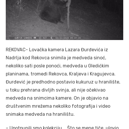
REKOVAC- Lovačka kamera Lazara Đurđevića iz
Nadrlja kod Rekovca snimila je medveda sinoć,
nekoliko sati posle ponoći, medveda u Gledićkim
planinama, tromeđi Rekovca, Kraljeva i Kragujevca.
Đurđević je predhodno postavio kukuruz u hranilište,
u toku prehrana divljih svinja, ali nije očekivao
medveda na snimcima kamere. On je objavio na
društvenim mrežema nekoliko fotografija i video
snimaka medveda na hranilištu.
– Upotpunili smo kolekciju…. Što se mene tiče, ulovio