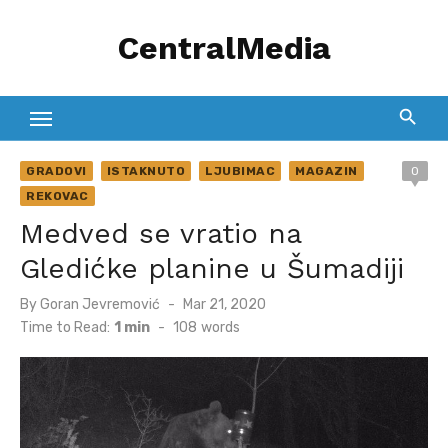
Skip
CentralMedia
to
content
GRADOVI
ISTAKNUTO
LJUBIMAC
MAGAZIN
0
REKOVAC
Medved se vratio na
Gledićke planine u Šumadiji
Posted
By
Goran Jevremović
Mar 21, 2020
on
Time to Read:
1 min
-
108
words