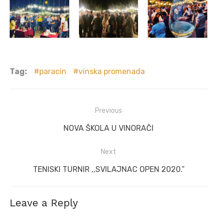
Tag:
paracin
vinska promenada
Post
Previous
navigation
Previous
NOVA ŠKOLA U VINORAČI
post:
Next
Next
TENISKI TURNIR ,,SVILAJNAC OPEN 2020.”
post:
Leave a Reply