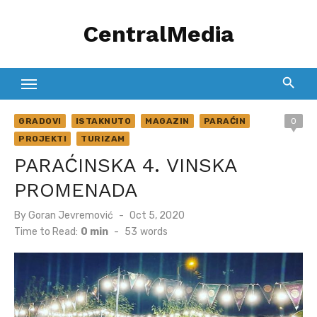
Skip
CentralMedia
to
content
GRADOVI
ISTAKNUTO
MAGAZIN
PARAĆIN
0
PROJEKTI
TURIZAM
PARAĆINSKA 4. VINSKA
PROMENADA
Posted
By
Goran Jevremović
Oct 5, 2020
on
Time to Read:
0 min
-
53
words