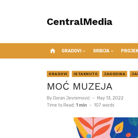
Skip
to
CentralMedia
content
home
GRADOVI
SRBIJA
PROJEK
GRADOVI
ISTAKNUTO
JAGODINA
JA
MOĆ MUZEJA
Posted
By
Goran Jevremović
May 13, 2022
on
Time to Read:
1 min
-
107
words