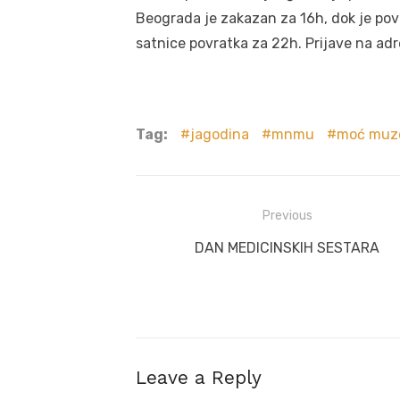
Beograda je zakazan za 16h, dok je po
satnice povratka za 22h. Prijave na ad
Tag:
jagodina
mnmu
moć muz
Post
Previous
navigation
Previous
DAN MEDICINSKIH SESTARA
post:
Leave a Reply