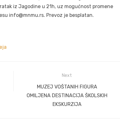
vratak iz Jagodine u 21h, uz mogućnost promene
resu info@mnmu.rs. Prevoz je besplatan.
eja
Next
Next
MUZEJ VOŠTANIH FIGURA
post:
OMILJENA DESTINACIJA ŠKOLSKIH
EKSKURZIJA