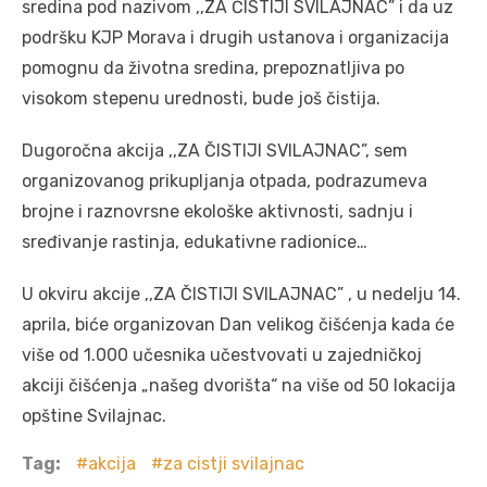
sredina pod nazivom ,,ZA ČISTIJI SVILAJNAC” i da uz
podršku KJP Morava i drugih ustanova i organizacija
pomognu da životna sredina, prepoznatljiva po
visokom stepenu urednosti, bude još čistija.
Dugoročna akcija ,,ZA ČISTIJI SVILAJNAC”, sem
organizovanog prikupljanja otpada, podrazumeva
brojne i raznovrsne ekološke aktivnosti, sadnju i
sređivanje rastinja, edukativne radionice…
U okviru akcije ,,ZA ČISTIJI SVILAJNAC” , u nedelju 14.
aprila, biće organizovan Dan velikog čišćenja kada će
više od 1.000 učesnika učestvovati u zajedničkoj
akciji čišćenja „našeg dvorišta“ na više od 50 lokacija
opštine Svilajnac.
Tag:
akcija
za cistji svilajnac