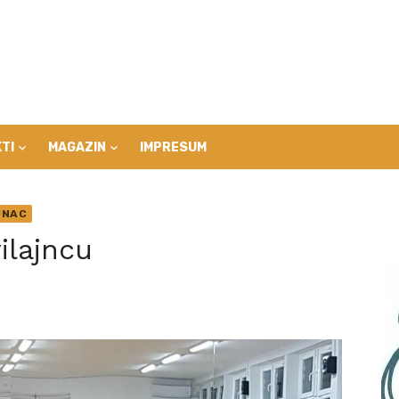
TI
MAGAZIN
IMPRESUM
JNAC
ilajncu