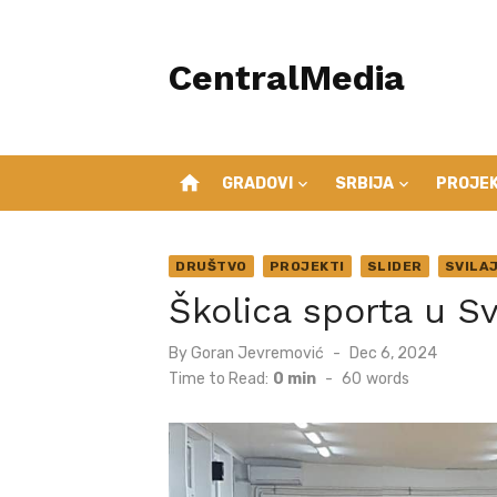
Skip
to
CentralMedia
content
home
GRADOVI
SRBIJA
PROJEK
DRUŠTVO
PROJEKTI
SLIDER
SVILA
Školica sporta u Sv
Posted
By
Goran Jevremović
Dec 6, 2024
on
Time to Read:
0 min
-
60
words