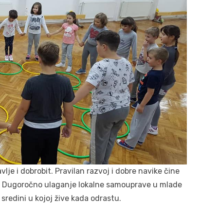
vlje i dobrobit. Pravilan razvoj i dobre navike čine
ot. Dugoročno ulaganje lokalne samouprave u mlade
sredini u kojoj žive kada odrastu.