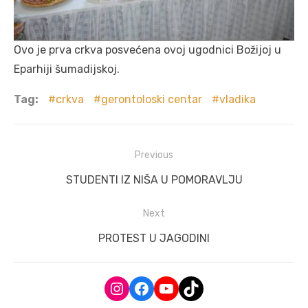
Ovo je prva crkva posvećena ovoj ugodnici Božijoj u
Eparhiji šumadijskoj.
Tag:
crkva
gerontoloski centar
vladika
Post
Previous
navigation
Previous
STUDENTI IZ NIŠA U POMORAVLJU
post:
Next
Next
PROTEST U JAGODINI
post:
Instagram
Facebook
YouTube
TikTok