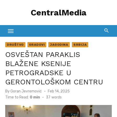
Skip
CentralMedia
to
content
DRUŠTVO
GRADOVI
JAGODINA
SRBIJA
OSVEŠTAN PARAKLIS
BLAŽENE KSENIJE
PETROGRADSKE U
GERONTOLOŠKOM CENTRU
Posted
By
Goran Jevremović
Feb 14, 2025
on
Time to Read:
0 min
-
37
words