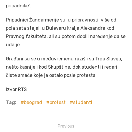
pripadnike”.
Pripadnici Žandarmerije su, u pripravnosti, više od
pola sata stajali u Bulevaru kralja Aleksandra kod
Pravnog fakulteta, ali su potom dobili naređenje da se
udalje.
Građani su se u međuvremenu razišli sa Trga Slavija,
nešto kasnije i kod Skupštine, dok studenti i redari
čiste smeće koje je ostalo posle protesta
Izvor RTS
Tag:
beograd
protest
studenti
Post
Previous