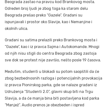
Beograda zastao na pravcu kod Brankovog mosta.
Određen broj ljudi je zbog toga ka starom delu
Beograda prešao preko “Gazele”. Građani su
ispunjavali i prostor oko Slavije, kao i Nemanjine i
okolnih ulica.
Građani su satima prelazili preko Brankovog mosta i
“Gazele”, kao i iz pravca Sajma i Autokomande. Mnogi
od njih nisu stigli do centra Beograda zbog zastoja
sve dok se protest nije završio, nešto posle 19 časova.
Međutim, studenti u blokadi su potom saopštili da će
zbog bezbednosnih razloga i potencijalnih provokacija
iz pravca Pionirskog parka, gde se nalaze građani iz
Udruženja “Studenti 2.0”, glavni skup biti na Trgu
Slavija, a da će manja bina biti postavljena kod parka
“Manjež”. Audio prenos je obezbeđen i ispred