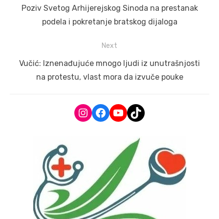
navigation
Previous
Poziv Svetog Arhijerejskog Sinoda na prestanak
post:
podela i pokretanje bratskog dijaloga
Next
Next
Vučić: Iznenađujuće mnogo ljudi iz unutrašnjosti
post:
na protestu, vlast mora da izvuče pouke
Instagram
Facebook
YouTube
TikTok