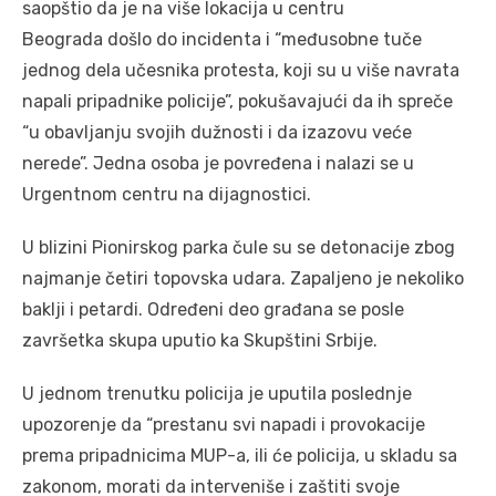
saopštio da je na više lokacija u centru
Beograda došlo do incidenta i “međusobne tuče
jednog dela učesnika protesta, koji su u više navrata
napali pripadnike policije”, pokušavajući da ih spreče
“u obavljanju svojih dužnosti i da izazovu veće
nerede”. Jedna osoba je povređena i nalazi se u
Urgentnom centru na dijagnostici.
U blizini Pionirskog parka čule su se detonacije zbog
najmanje četiri topovska udara. Zapaljeno je nekoliko
baklji i petardi. Određeni deo građana se posle
završetka skupa uputio ka Skupštini Srbije.
U jednom trenutku policija je uputila poslednje
upozorenje da “prestanu svi napadi i provokacije
prema pripadnicima MUP-a, ili će policija, u skladu sa
zakonom, morati da interveniše i zaštiti svoje