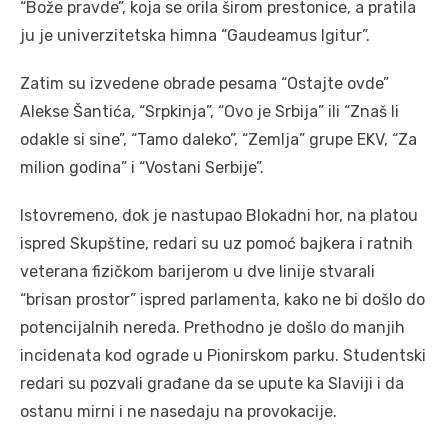
“Bože pravde”, koja se orila širom prestonice, a pratila
ju je univerzitetska himna “Gaudeamus Igitur”.
Zatim su izvedene obrade pesama “Ostajte ovde”
Alekse Šantića, “Srpkinja”, “Ovo je Srbija” ili “Znaš li
odakle si sine”, “Tamo daleko”, “Zemlja” grupe EKV, “Za
milion godina” i “Vostani Serbije”.
Istovremeno, dok je nastupao Blokadni hor, na platou
ispred Skupštine, redari su uz pomoć bajkera i ratnih
veterana fizičkom barijerom u dve linije stvarali
“brisan prostor” ispred parlamenta, kako ne bi došlo do
potencijalnih nereda. Prethodno je došlo do manjih
incidenata kod ograde u Pionirskom parku. Studentski
redari su pozvali građane da se upute ka Slaviji i da
ostanu mirni i ne nasedaju na provokacije.