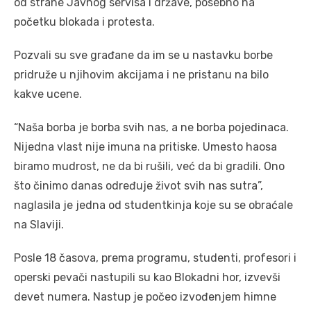
od strane Javnog servisa i države, posebno na
početku blokada i protesta.
Pozvali su sve građane da im se u nastavku borbe
pridruže u njihovim akcijama i ne pristanu na bilo
kakve ucene.
“Naša borba je borba svih nas, a ne borba pojedinaca.
Nijedna vlast nije imuna na pritiske. Umesto haosa
biramo mudrost, ne da bi rušili, već da bi gradili. Ono
što činimo danas određuje život svih nas sutra”,
naglasila je jedna od studentkinja koje su se obraćale
na Slaviji.
Posle 18 časova, prema programu, studenti, profesori i
operski pevači nastupili su kao Blokadni hor, izvevši
devet numera. Nastup je počeo izvođenjem himne