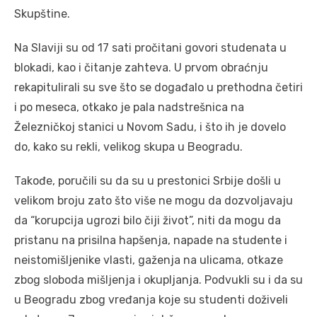
Skupštine.
Na Slaviji su od 17 sati pročitani govori studenata u
blokadi, kao i čitanje zahteva. U prvom obraćnju
rekapitulirali su sve što se događalo u prethodna četiri
i po meseca, otkako je pala nadstrešnica na
Železničkoj stanici u Novom Sadu, i što ih je dovelo
do, kako su rekli, velikog skupa u Beogradu.
Takođe, poručili su da su u prestonici Srbije došli u
velikom broju zato što više ne mogu da dozvoljavaju
da “korupcija ugrozi bilo čiji život”, niti da mogu da
pristanu na prisilna hapšenja, napade na studente i
neistomišljenike vlasti, gaženja na ulicama, otkaze
zbog sloboda mišljenja i okupljanja. Podvukli su i da su
u Beogradu zbog vređanja koje su studenti doživeli