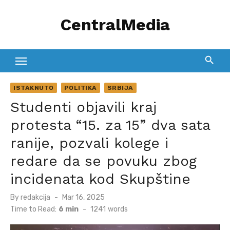
Skip
CentralMedia
to
content
ISTAKNUTO
POLITIKA
SRBIJA
Studenti objavili kraj
protesta “15. za 15” dva sata
ranije, pozvali kolege i
redare da se povuku zbog
incidenata kod Skupštine
Posted
By
redakcija
Mar 16, 2025
on
Time to Read:
6 min
-
1241
words