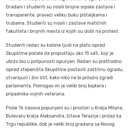
Građani i studenti su nosili brojne srpske zastave i
transparente, praveći veliku buku pištaljkama i
trubama. Studenti su nosili i zastave matičnih
fakulteta i brojnih mesta iz kojih su došli na protest.
Studenti redari su kolone ljudi na plato ispred
Skupštine počele da propuštaju oko 15 sati, koji je
ubrzo bio u potpunosti ispunjen. Redari su prethodno
ispred stepeništa Skupštine postavili zaštitnu ogradu,
stvarajući i živi štit, kako niko ne bi prilazio zgradi
parlamenta. Pomogao im je veliki broj bajkera i
pripadnika vojnih veterana.
Posle 16 časova popunjeni su i prostori u Kralja Milana,
Bulevaru kralja Aleksandra, čitave Terazije i prolaz ka
Trgu republike, dok je veliki broj građana sa Novog