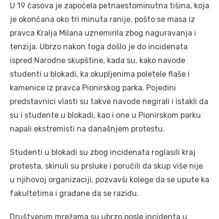
U 19 časova je započela petnaestominutna tišina, koja
je okončana oko tri minuta ranije, pošto se masa iz
pravca Kralja Milana uznemirila zbog naguravanja i
tenzija. Ubrzo nakon toga došlo je do incidenata
ispred Narodne skupštine, kada su, kako navode
studenti u blokadi, ka okupljenima poletele flaše i
kamenice iz pravca Pionirskog parka. Pojedini
predstavnici vlasti su takve navode negirali i istakli da
su i studente u blokadi, kao i one u Pionirskom parku
napali ekstremisti na današnjem protestu.
Studenti u blokadi su zbog incidenata roglasili kraj
protesta, skinuli su prsluke i poručili da skup više nije
u njihovoj organizaciji, pozvavši kolege da se upute ka
fakultetima i građane da se raziđu.
Društvenim mrežama su ubrzo posle incidenta u