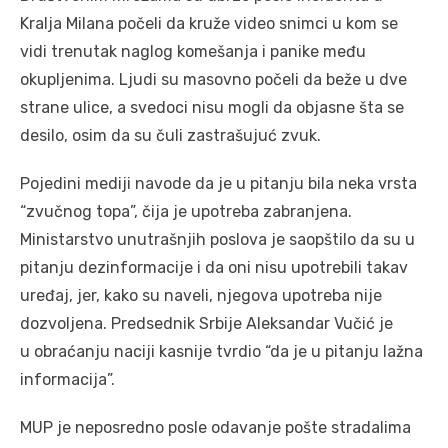
Kralja Milana počeli da kruže video snimci u kom se
vidi trenutak naglog komešanja i panike među
okupljenima. Ljudi su masovno počeli da beže u dve
strane ulice, a svedoci nisu mogli da objasne šta se
desilo, osim da su čuli zastrašujuć zvuk.
Pojedini mediji navode da je u pitanju bila neka vrsta
“zvučnog topa”, čija je upotreba zabranjena.
Ministarstvo unutrašnjih poslova je saopštilo da su u
pitanju dezinformacije i da oni nisu upotrebili takav
uređaj, jer, kako su naveli, njegova upotreba nije
dozvoljena. Predsednik Srbije Aleksandar Vučić je
u obraćanju naciji kasnije tvrdio “da je u pitanju lažna
informacija”.
MUP je neposredno posle odavanje pošte stradalima