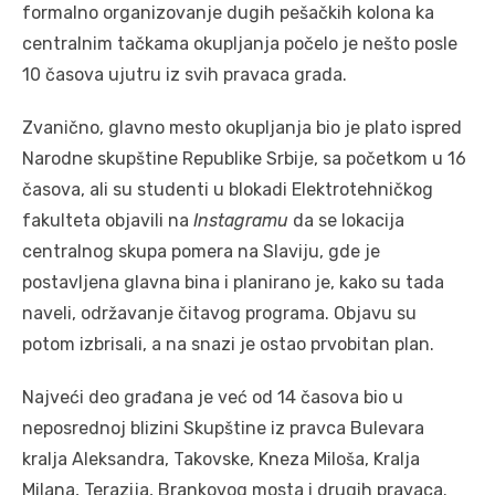
formalno organizovanje dugih pešačkih kolona ka
centralnim tačkama okupljanja počelo je nešto posle
10 časova ujutru iz svih pravaca grada.
Zvanično, glavno mesto okupljanja bio je plato ispred
Narodne skupštine Republike Srbije, sa početkom u 16
časova, ali su studenti u blokadi Elektrotehničkog
fakulteta objavili na
Instagramu
da se lokacija
centralnog skupa pomera na Slaviju, gde je
postavljena glavna bina i planirano je, kako su tada
naveli, održavanje čitavog programa. Objavu su
potom izbrisali, a na snazi je ostao prvobitan plan.
Najveći deo građana je već od 14 časova bio u
neposrednoj blizini Skupštine iz pravca Bulevara
kralja Aleksandra, Takovske, Kneza Miloša, Kralja
Milana, Terazija, Brankovog mosta i drugih pravaca.