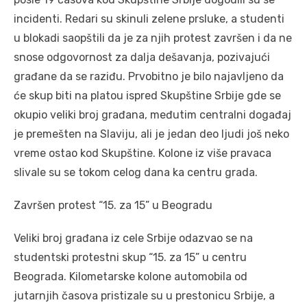
incidenti. Redari su skinuli zelene prsluke, a studenti
u blokadi saopštili da je za njih protest završen i da ne
snose odgovornost za dalja dešavanja, pozivajući
građane da se raziđu. Prvobitno je bilo najavljeno da
će skup biti na platou ispred Skupštine Srbije gde se
okupio veliki broj građana, međutim centralni događaj
je premešten na Slaviju, ali je jedan deo ljudi još neko
vreme ostao kod Skupštine. Kolone iz više pravaca
slivale su se tokom celog dana ka centru grada.
Završen protest “15. za 15” u Beogradu
Veliki broj građana iz cele Srbije odazvao se na
studentski protestni skup “15. za 15” u centru
Beograda. Kilometarske kolone automobila od
jutarnjih časova pristizale su u prestonicu Srbije, a