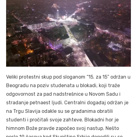
Veliki protestni skup pod sloganom “15. za 15” održan u
Beogradu na poziv studenata u blokadi, koji traže
odgovornost za pad nadstrešnice u Novom Sadu i
stradanje petnaest ljudi. Centralni događaj održan je
na Trgu Slavija odakle su se građanima obratili
studenti i pročitali svoje zahteve. Blokadni hor je
himnom Bože pravde započeo svoj nastup. Nešto
posle 19 časova kod Skupštine Srbije dogodili su se