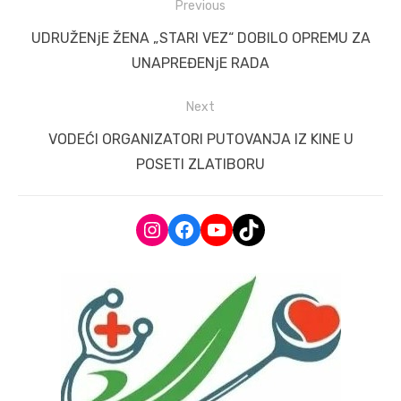
Post
Previous
navigation
Previous
UDRUŽENjE ŽENA „STARI VEZ“ DOBILO OPREMU ZA
post:
UNAPREĐENjE RADA
Next
Next
VODEĆI ORGANIZATORI PUTOVANJA IZ KINE U
post:
POSETI ZLATIBORU
Instagram
Facebook
YouTube
TikTok