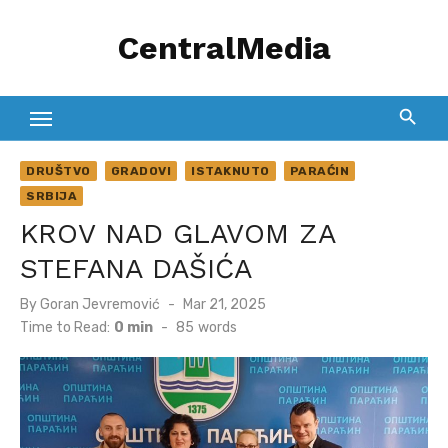
Skip
CentralMedia
to
content
DRUŠTVO
GRADOVI
ISTAKNUTO
PARAĆIN
SRBIJA
KROV NAD GLAVOM ZA
STEFANA DAŠIĆA
Posted
By
Goran Jevremović
Mar 21, 2025
on
Time to Read:
0 min
-
85
words