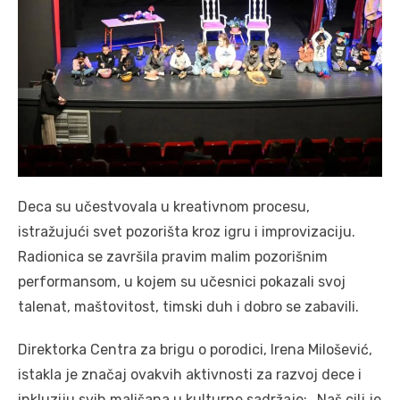
Deca su učestvovala u kreativnom procesu,
istražujući svet pozorišta kroz igru i improvizaciju.
Radionica se završila pravim malim pozorišnim
performansom, u kojem su učesnici pokazali svoj
talenat, maštovitost, timski duh i dobro se zabavili.
Direktorka Centra za brigu o porodici, Irena Milošević,
istakla je značaj ovakvih aktivnosti za razvoj dece i
inkluziju svih mališana u kulturne sadržaje: „Naš cilj je