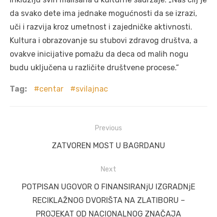
da svako dete ima jednake mogućnosti da se izrazi,
uči i razvija kroz umetnost i zajedničke aktivnosti.
Kultura i obrazovanje su stubovi zdravog društva, a
ovakve inicijative pomažu da deca od malih nogu
budu uključena u različite društvene procese.“
Tag:
centar
svilajnac
Post
Previous
navigation
Previous
ZATVOREN MOST U BAGRDANU
post:
Next
Next
POTPISAN UGOVOR O FINANSIRANjU IZGRADNjE
post:
RECIKLAŽNOG DVORIŠTA NA ZLATIBORU –
PROJEKAT OD NACIONALNOG ZNAČAJA