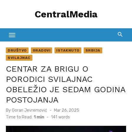
Skip
CentralMedia
to
content
DRUŠTVO
GRADOVI
ISTAKNUTO
SRBIJA
SVILAJNAC
CENTAR ZA BRIGU O
PORODICI SVILAJNAC
OBELEŽIO JE SEDAM GODINA
POSTOJANJA
Posted
By
Goran Jevremović
Mar 26, 2025
on
Time to Read:
1 min
-
141
words