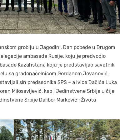
anskom groblju u Jagodini, Dan pobede u Drugom
delegacije ambasade Rusije, koju je predvodio
asade Kazahstana koju je predstavljao savetnik
 čelu sa gradonačelnicom Gordanom Jovanović,
dstavljali sin predsednika SPS – a Ivice Dačića Luka
ran Milosavljević, kao i Jedinstvene Srbije u čije
dinstvene Srbije Dalibor Marković i Života