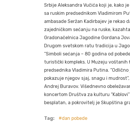
Srbije Aleksandra Vučića koji je, kako 
sa ruskim predsednikom Vladimirom Pu
ambasade Seržan Kadirbajev je rekao da
zajedničkom sećanju na ruske, kazahtans
Gradonačelnica Jagodine Gordana Jovan
Drugom svetskom ratu tradicija u Jagodi
“Simboli sećanja – 80 godina od pobede
turistički kompleks. U Muzeju voštanih f
predsednika Vladimira Putina. “Odlično
pokazuje njegov sjaj, snagu i mudrost”
Andrej Buravov. Višednevno obeležavan
koncertom Društva za kulturu “Kablovi” n
besplatan, a pokrovitelj je Skupština g
Tag:
dan pobede