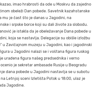
je kazao, imao hrabrosti da ode u Moskvu da zajedno
tinom obeleži Dan pobede. Savetnik kazahstanske
 mu je čast što je danas u Jagodini, na
ke i srpske borce koji su dali živote za slobodu.
ović je istakla da je obeležavanje Dana pobede u
ni, koja se nastavlja. Delegacije su obišle izložbu
” u Zavičajnom muzeju u Jagodini, kao i jagodinski
igura u Jagodini nalazi se i voštana figura ruskog
 je urađena figura našeg predsednika i verno
, ocenio je sekretar ambasade Rusije u Beogradu
je dana pobede u Jagodini nastavlja se u subotu
a Letnjoj sceni Izletišta Potok u 18:00, ulaz je
rada Jagodine.