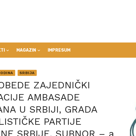
TI
MAGAZIN
IMPRESUM
ODINA
SRBIJA
POBEDE ZAJEDNIČKI
ACIJE AMBASADE
ANA U SRBIJI, GRADA
LISTIČKE PARTIJE
ENE SRBIJE, SUBNOR – a