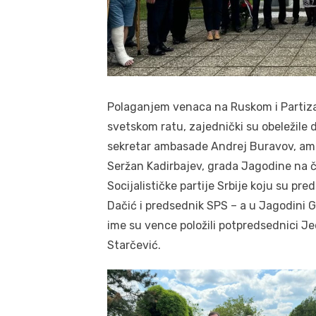
Polaganjem venaca na Ruskom i Partiz
svetskom ratu, zajednički su obeležile 
sekretar ambasade Andrej Buravov, amb
Seržan Kadirbajev, grada Jagodine na
Socijalističke partije Srbije koju su pre
Dačić i predsednik SPS – a u Jagodini Go
ime su vence položili potpredsednici Je
Starčević.