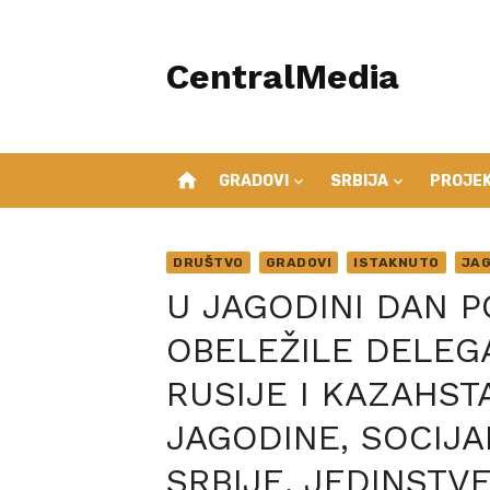
Skip
to
CentralMedia
content
home
GRADOVI
SRBIJA
PROJEK
DRUŠTVO
GRADOVI
ISTAKNUTO
JAG
U JAGODINI DAN 
OBELEŽILE DELEG
RUSIJE I KAZAHST
JAGODINE, SOCIJA
SRBIJE, JEDINSTV