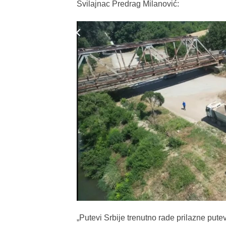
Svilajnac Predrag Milanović:
„Putevi Srbije trenutno rade prilazne puteve