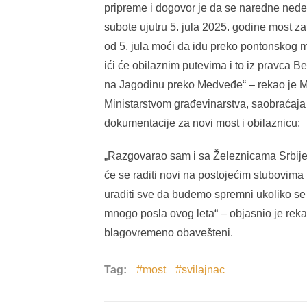
pripreme i dogovor je da se naredne nedel
subote ujutru 5. jula 2025. godine most zat
od 5. jula moći da idu preko pontonskog mo
ići će obilaznim putevima i to iz pravca B
na Jagodinu preko Medveđe“ – rekao je Mi
Ministarstvom građevinarstva, saobraćaja i
dokumentacije za novi most i obilaznicu:
„Razgovarao sam i sa Železnicama Srbije i t
će se raditi novi na postojećim stubovim
uraditi sve da budemo spremni ukoliko se
mnogo posla ovog leta“ – objasnio je reka
blagovremeno obavešteni.
Tag:
most
svilajnac