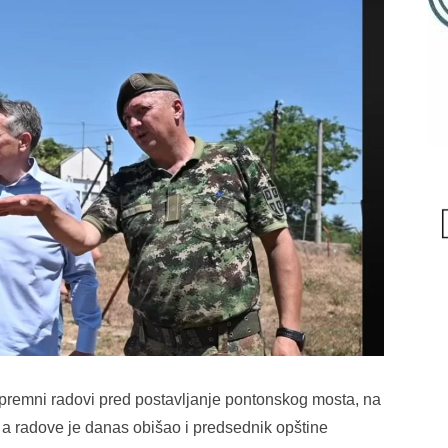
ipremni radovi pred postavljanje pontonskog mosta, na
, a radove je danas obišao i predsednik opštine