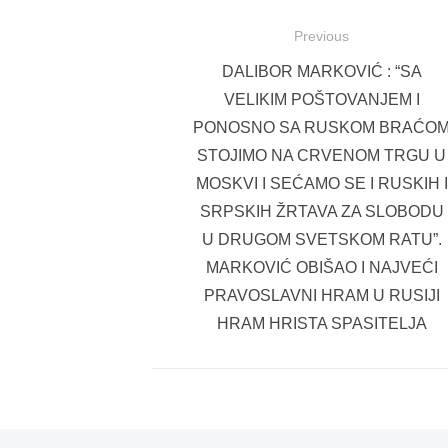
Post
Previous
navigation
Previous
DALIBOR MARKOVIĆ : “SA
post:
VELIKIM POŠTOVANJEM I
PONOSNO SA RUSKOM BRAĆO
STOJIMO NA CRVENOM TRGU U
MOSKVI I SEĆAMO SE I RUSKIH I
SRPSKIH ŽRTAVA ZA SLOBODU
U DRUGOM SVETSKOM RATU”.
MARKOVIĆ OBIŠAO I NAJVEĆI
PRAVOSLAVNI HRAM U RUSIJI
HRAM HRISTA SPASITELJA