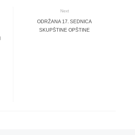
Next
Next
ODRŽANA 17. SEDNICA
post:
SKUPŠTINE OPŠTINE
M