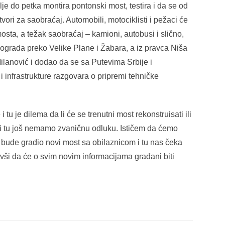
je do petka montira pontonski most, testira i da se od
vori za saobraćaj. Automobili, motociklisti i pežaci će
sta, a težak saobraćaj – kamioni, autobusi i slično,
eograda preko Velike Plane i Žabara, a iz pravca Niša
lanović i dodao da se sa Putevima Srbije i
 infrastrukture razgovara o pripremi tehničke
u je dilema da li će se trenutni most rekonstruisati ili
a i tu još nemamo zvaničnu odluku. Ističem da ćemo
 bude gradio novi most sa obilaznicom i tu nas čeka
vši da će o svim novim informacijama građani biti