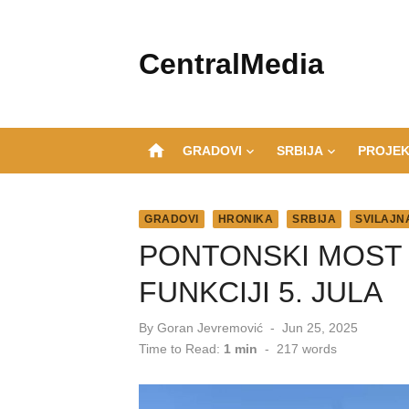
Skip
to
CentralMedia
content
home
GRADOVI
SRBIJA
PROJEK
GRADOVI
HRONIKA
SRBIJA
SVILAJN
PONTONSKI MOST 
FUNKCIJI 5. JULA
Posted
By
Goran Jevremović
Jun 25, 2025
on
Time to Read:
1 min
-
217
words