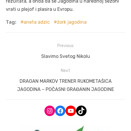
rezultata, a onda da se Jagodina u narednoj sezoni
vrati u plejof i plasira u Evropu.
Tag:
aneta adzic
žork jagodina
Post
Previous
navigation
Previous
Slavimo Svetog Nikolu
post:
Next
Next
DRAGAN MARKOV TRENER RUKOMETAŠICA
post:
JAGODINA – POČASNI GRAĐANIN JAGODINE
Instagram
Facebook
YouTube
TikTok