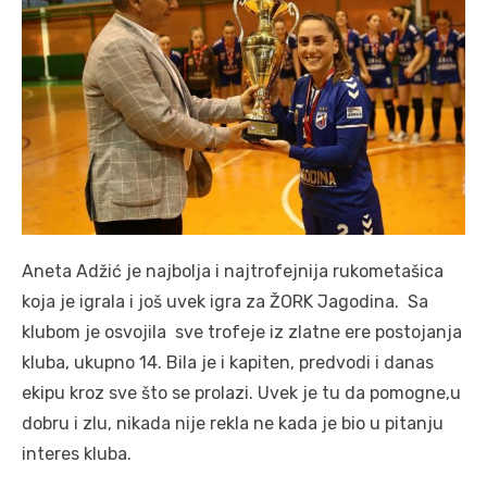
Aneta Adžić je najbolja i najtrofejnija rukometašica
koja je igrala i još uvek igra za ŽORK Jagodina. Sa
klubom je osvojila sve trofeje iz zlatne ere postojanja
kluba, ukupno 14. Bila je i kapiten, predvodi i danas
ekipu kroz sve što se prolazi. Uvek je tu da pomogne,u
dobru i zlu, nikada nije rekla ne kada je bio u pitanju
interes kluba.