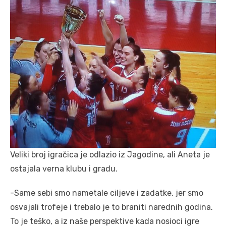
Veliki broj igračica je odlazio iz Jagodine, ali Aneta je
ostajala verna klubu i gradu.
-Same sebi smo nametale ciljeve i zadatke, jer smo
osvajali trofeje i trebalo je to braniti narednih godina.
To je teško, a iz naše perspektive kada nosioci igre