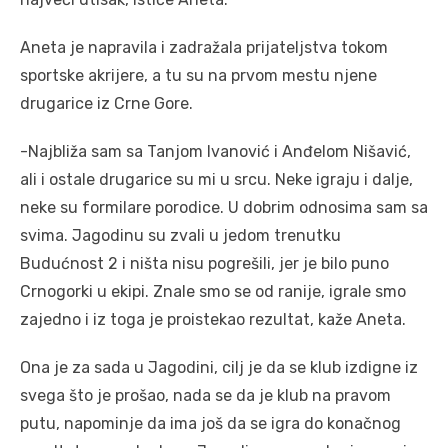
Aneta je napravila i zadražala prijateljstva tokom
sportske akrijere, a tu su na prvom mestu njene
drugarice iz Crne Gore.
-Najbliža sam sa Tanjom Ivanović i Anđelom Nišavić,
ali i ostale drugarice su mi u srcu. Neke igraju i dalje,
neke su formilare porodice. U dobrim odnosima sam sa
svima. Jagodinu su zvali u jedom trenutku
Budućnost 2 i ništa nisu pogrešili, jer je bilo puno
Crnogorki u ekipi. Znale smo se od ranije, igrale smo
zajedno i iz toga je proistekao rezultat, kaže Aneta.
Ona je za sada u Jagodini, cilj je da se klub izdigne iz
svega što je prošao, nada se da je klub na pravom
putu, napominje da ima još da se igra do konačnog