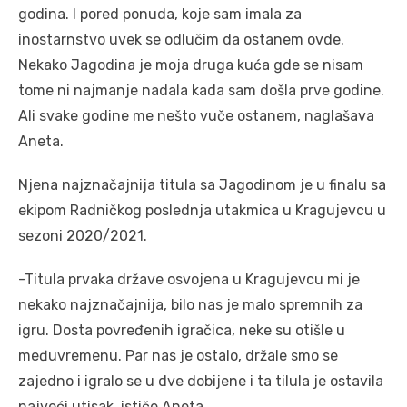
godina. I pored ponuda, koje sam imala za
inostarnstvo uvek se odlučim da ostanem ovde.
Nekako Jagodina je moja druga kuća gde se nisam
tome ni najmanje nadala kada sam došla prve godine.
Ali svake godine me nešto vuče ostanem, naglašava
Aneta.
Njena najznačajnija titula sa Jagodinom je u finalu sa
ekipom Radničkog poslednja utakmica u Kragujevcu u
sezoni 2020/2021.
-Titula prvaka države osvojena u Kragujevcu mi je
nekako najznačajnija, bilo nas je malo spremnih za
igru. Dosta povređenih igračica, neke su otišle u
međuvremenu. Par nas je ostalo, držale smo se
zajedno i igralo se u dve dobijene i ta tilula je ostavila
najveći utisak, ističe Aneta.