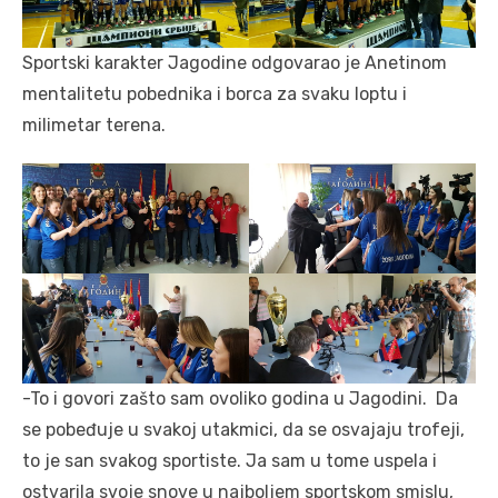
Sportski karakter Jagodine odgovarao je Anetinom
mentalitetu pobednika i borca za svaku loptu i
milimetar terena.
-To i govori zašto sam ovoliko godina u Jagodini. Da
se pobeđuje u svakoj utakmici, da se osvajaju trofeji,
to je san svakog sportiste. Ja sam u tome uspela i
ostvarila svoje snove u najboljem sportskom smislu,