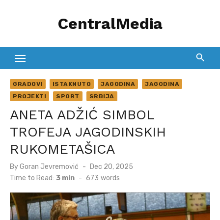
Skip
CentralMedia
to
content
GRADOVI
ISTAKNUTO
JAGODINA
JAGODINA
PROJEKTI
SPORT
SRBIJA
ANETA ADŽIĆ SIMBOL
TROFEJA JAGODINSKIH
RUKOMETAŠICA
Posted
By
Goran Jevremović
Dec 20, 2025
on
Time to Read:
3 min
-
673
words