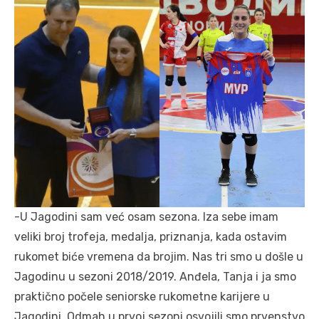
-U Jagodini sam već osam sezona. Iza sebe imam
veliki broj trofeja, medalja, priznanja, kada ostavim
rukomet biće vremena da brojim. Nas tri smo u došle u
Jagodinu u sezoni 2018/2019. Anđela, Tanja i ja smo
praktično počele seniorske rukometne karijere u
Jagodini. Odmah u prvoj sezoni osvojili smo prvenstvo