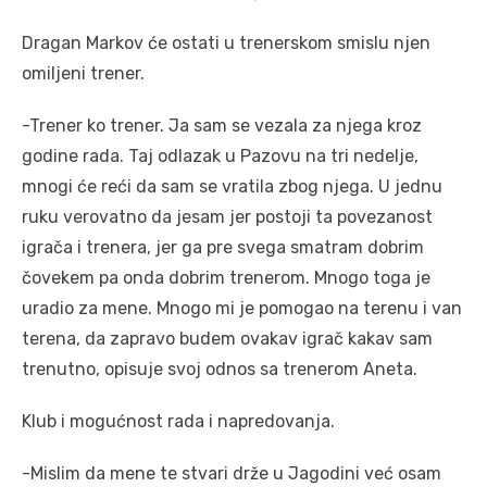
Dragan Markov će ostati u trenerskom smislu njen
omiljeni trener.
-Trener ko trener. Ja sam se vezala za njega kroz
godine rada. Taj odlazak u Pazovu na tri nedelje,
mnogi će reći da sam se vratila zbog njega. U jednu
ruku verovatno da jesam jer postoji ta povezanost
igrača i trenera, jer ga pre svega smatram dobrim
čovekem pa onda dobrim trenerom. Mnogo toga je
uradio za mene. Mnogo mi je pomogao na terenu i van
terena, da zapravo budem ovakav igrač kakav sam
trenutno, opisuje svoj odnos sa trenerom Aneta.
Klub i mogućnost rada i napredovanja.
-Mislim da mene te stvari drže u Jagodini već osam