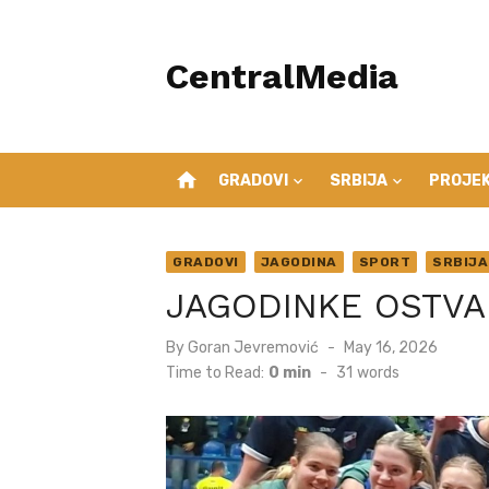
Skip
to
CentralMedia
content
home
GRADOVI
SRBIJA
PROJEK
GRADOVI
JAGODINA
SPORT
SRBIJA
JAGODINKE OSTVAR
Posted
By
Goran Jevremović
May 16, 2026
on
Time to Read:
0 min
-
31
words