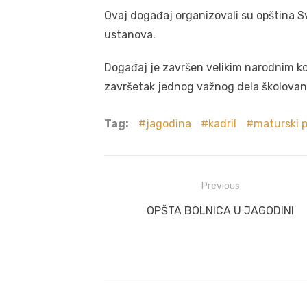
Ovaj događaj organizovali su opština S
ustanova.
Događaj je završen velikim narodnim kol
završetak jednog važnog dela školovan
Tag:
jagodina
kadril
maturski p
Post
Previous
navigation
Previous
OPŠTA BOLNICA U JAGODINI
post: