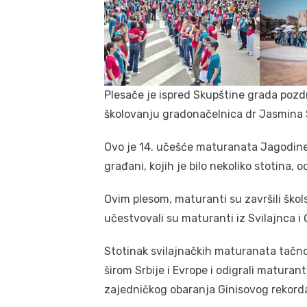
Plesače je ispred Skupštine grada pozd
školovanju gradonačelnica dr Jasmina 
Ovo je 14. učešće maturanata Jagodine u 
građani, kojih je bilo nekoliko stotina, od
Ovim plesom, maturanti su završili ško
učestvovali su maturanti iz Svilajnca i 
Stotinak svilajnačkih maturanata tačno
širom Srbije i Evrope i odigrali maturant
zajedničkog obaranja Ginisovog rekord