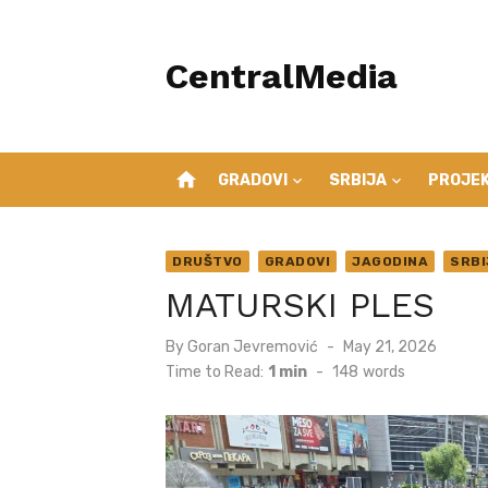
Skip
to
CentralMedia
content
home
GRADOVI
SRBIJA
PROJEK
DRUŠTVO
GRADOVI
JAGODINA
SRBI
MATURSKI PLES
Posted
By
Goran Jevremović
May 21, 2026
on
Time to Read:
1 min
-
148
words