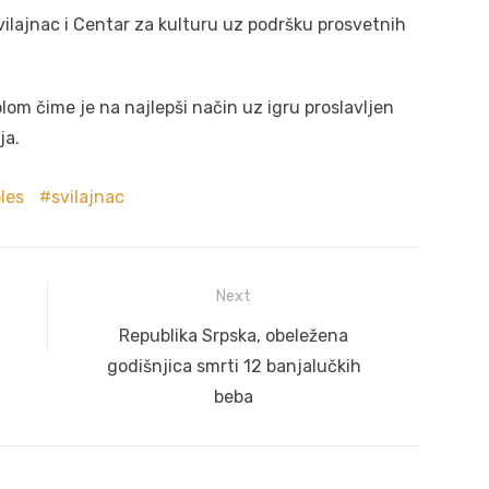
vilajnac i Centar za kulturu uz podršku prosvetnih
om čime je na najlepši način uz igru proslavljen
ja.
les
svilajnac
Next
Next
Republika Srpska, obeležena
post:
godišnjica smrti 12 banjalučkih
beba