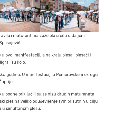
ravila i maturantima zaželela sreću u daljem
Spasojević.
ovoj manifestaciji, a na kraju plesa i plesači i
igrali su kolo.
lsku godinu. U manifestaciji u Pomoravskom okrugu
Ćuprije.
 u podne priključili su se nizu drugih maturanata
ski ples na veliko oduševljenje svih prisutnih u cilju
a u simultanom plesu.