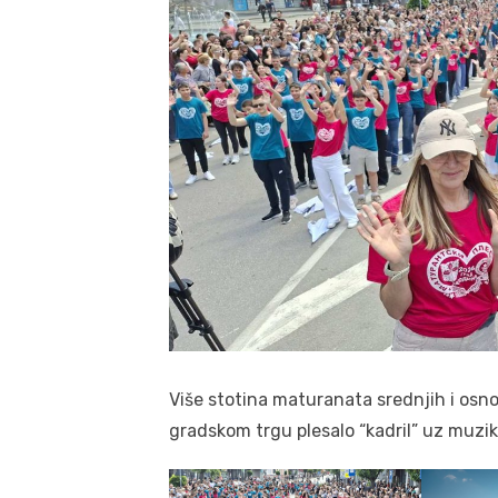
Više stotina maturanata srednjih i osn
gradskom trgu plesalo “kadril” uz muzi