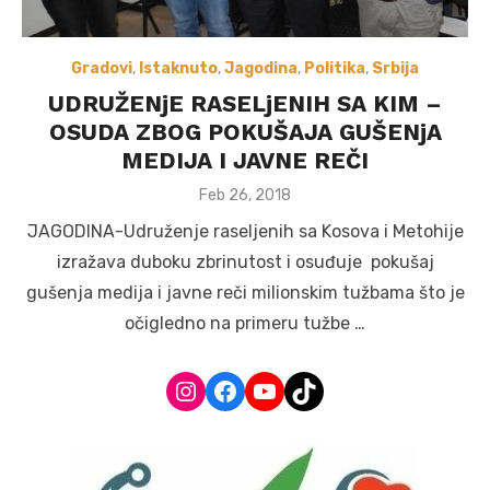
Gradovi
,
Istaknuto
,
Jagodina
,
Politika
,
Srbija
UDRUŽENjE RASELjENIH SA KIM –
OSUDA ZBOG POKUŠAJA GUŠENjA
MEDIJA I JAVNE REČI
Posted
Feb 26, 2018
on
JAGODINA-Udruženje raseljenih sa Kosova i Metohije
izražava duboku zbrinutost i osuđuje pokušaj
gušenja medija i javne reči milionskim tužbama što je
očigledno na primeru tužbe …
Instagram
Facebook
YouTube
TikTok