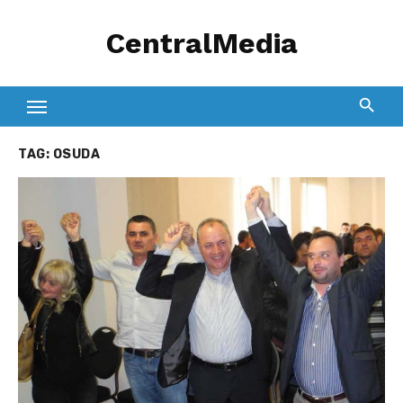
Skip
CentralMedia
to
content
TAG:
OSUDA