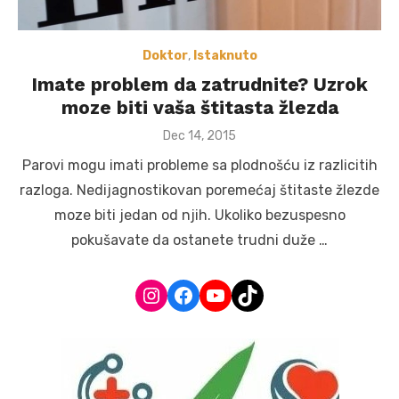
Doktor
,
Istaknuto
Imate problem da zatrudnite? Uzrok
moze biti vaša štitasta žlezda
Posted
Dec 14, 2015
on
Parovi mogu imati probleme sa plodnošću iz razlicitih
razloga. Nedijagnostikovan poremećaj štitaste žlezde
moze biti jedan od njih. Ukoliko bezuspesno
pokušavate da ostanete trudni duže …
Instagram
Facebook
YouTube
TikTok