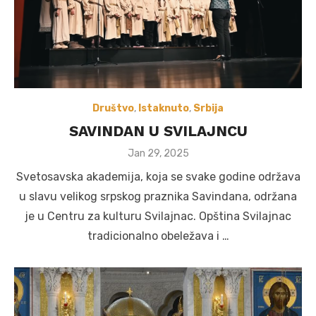
Društvo
,
Istaknuto
,
Srbija
SAVINDAN U SVILAJNCU
Posted
Jan 29, 2025
on
Svetosavska akademija, koja se svake godine održava
u slavu velikog srpskog praznika Savindana, održana
je u Centru za kulturu Svilajnac. Opština Svilajnac
tradicionalno obeležava i …