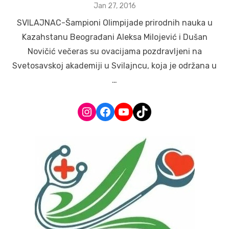
Posted
Jan 27, 2016
on
SVILAJNAC-Šampioni Olimpijade prirodnih nauka u
Kazahstanu Beograđani Aleksa Milojević i Dušan
Novičić večeras su ovacijama pozdravljeni na
Svetosavskoj akademiji u Svilajncu, koja je održana u
…
Instagram
Facebook
YouTube
TikTok