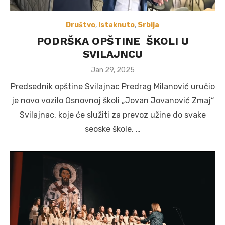
Društvo
,
Istaknuto
,
Srbija
PODRŠKA OPŠTINE ŠKOLI U
SVILAJNCU
Posted
Jan 29, 2025
on
Predsednik opštine Svilajnac Predrag Milanović uručio
je novo vozilo Osnovnoj školi „Jovan Jovanović Zmaj“
Svilajnac, koje će služiti za prevoz užine do svake
seoske škole, …