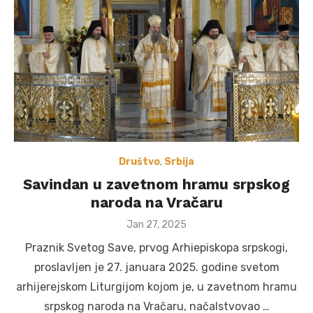
Društvo
,
Srbija
Savindan u zavetnom hramu srpskog
naroda na Vračaru
Posted
Jan 27, 2025
on
Praznik Svetog Save, prvog Arhiepiskopa srpskogi,
proslavljen je 27. januara 2025. godine svetom
arhijerejskom Liturgijom kojom je, u zavetnom hramu
srpskog naroda na Vračaru, načalstvovao …