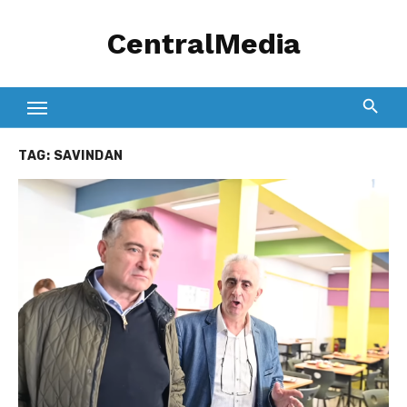
Skip
CentralMedia
to
content
TAG:
SAVINDAN