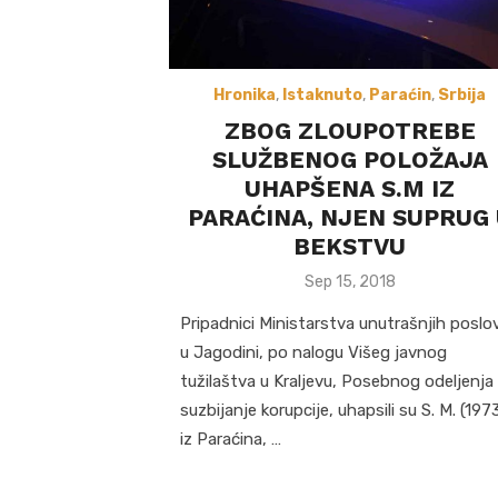
Hronika
,
Istaknuto
,
Paraćin
,
Srbija
ZBOG ZLOUPOTREBE
SLUŽBENOG POLOŽAJA
UHAPŠENA S.M IZ
PARAĆINA, NJEN SUPRUG 
BEKSTVU
Posted
Sep 15, 2018
on
Pripadnici Ministarstva unutrašnjih poslo
u Jagodini, po nalogu Višeg javnog
tužilaštva u Kraljevu, Posebnog odeljenja
suzbijanje korupcije, uhapsili su S. M. (197
iz Paraćina, …