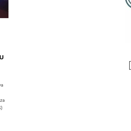
U
va
 za
3)