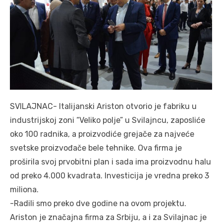
SVILAJNAC- Italijanski Ariston otvorio je fabriku u
industrijskoj zoni “Veliko polje” u Svilajncu, zaposliće
oko 100 radnika, a proizvodiće grejače za najveće
svetske proizvođače bele tehnike. Ova firma je
proširila svoj prvobitni plan i sada ima proizvodnu halu
od preko 4.000 kvadrata. Investicija je vredna preko 3
miliona.
-Radili smo preko dve godine na ovom projektu.
Ariston je značajna firma za Srbiju, a i za Svilajnac je