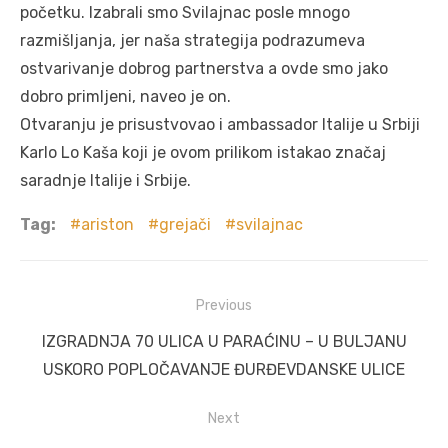
početku. Izabrali smo Svilajnac posle mnogo
razmišljanja, jer naša strategija podrazumeva
ostvarivanje dobrog partnerstva a ovde smo jako
dobro primljeni, naveo je on.
Otvaranju je prisustvovao i ambassador Italije u Srbiji
Karlo Lo Kaša koji je ovom prilikom istakao značaj
saradnje Italije i Srbije.
Tag:
ariston
grejači
svilajnac
Post
Previous
navigation
Previous
IZGRADNJA 70 ULICA U PARAĆINU – U BULJANU
post:
USKORO POPLOČAVANJE ĐURĐEVDANSKE ULICE
Next