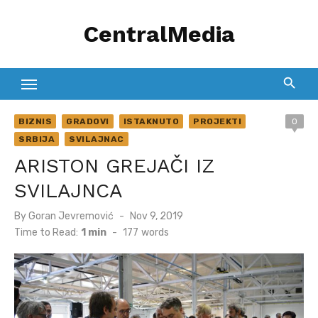
Skip
CentralMedia
to
content
BIZNIS
GRADOVI
ISTAKNUTO
PROJEKTI
0
SRBIJA
SVILAJNAC
ARISTON GREJAČI IZ
SVILAJNCA
Posted
By
Goran Jevremović
Nov 9, 2019
on
Time to Read:
1 min
-
177
words