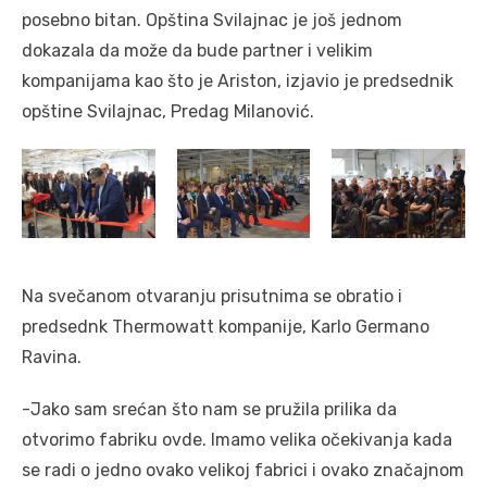
posebno bitan. Opština Svilajnac je još jednom
dokazala da može da bude partner i velikim
kompanijama kao što je Ariston, izjavio je predsednik
opštine Svilajnac, Predag Milanović.
Na svečanom otvaranju prisutnima se obratio i
predsednk Thermowatt kompanije, Karlo Germano
Ravina.
-Jako sam srećan što nam se pružila prilika da
otvorimo fabriku ovde. Imamo velika očekivanja kada
se radi o jedno ovako velikoj fabrici i ovako značajnom