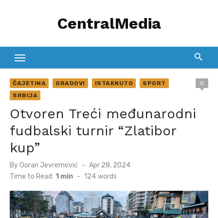
Skip
CentralMedia
to
content
ČAJETINA
GRADOVI
ISTAKNUTO
SPORT
0
SRBIJA
Otvoren Treći međunarodni
fudbalski turnir “Zlatibor
kup”
Posted
By
Goran Jevremović
Apr 28, 2024
on
Time to Read:
1 min
-
124
words