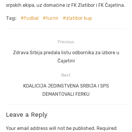
srpskih ekipa, uz domaćine iz FK Zlatibor i FK Čajetina.
Tag:
fudbal
turnir
zlatibor kup
Post
Previous
navigation
Previous
Zdrava Srbija predala listu odbornika za izbore u
post:
Čajetini
Next
Next
KOALICIJA JEDINSTVENA SRBIJA I SPS
post:
DEMANTOVALI FERKU
Leave a Reply
Your email address will not be published.
Required