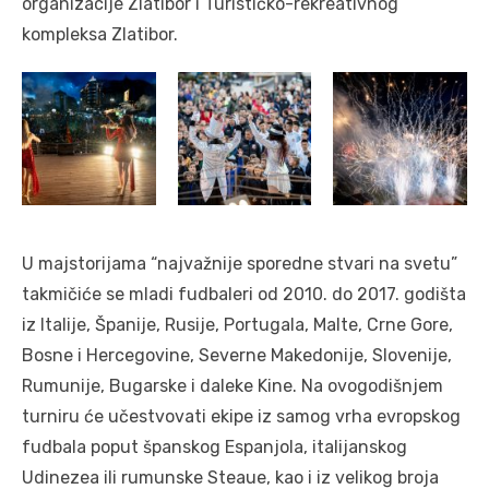
organizacije Zlatibor i Turističko-rekreativnog
kompleksa Zlatibor.
U majstorijama “najvažnije sporedne stvari na svetu”
takmičiće se mladi fudbaleri od 2010. do 2017. godišta
iz Italije, Španije, Rusije, Portugala, Malte, Crne Gore,
Bosne i Hercegovine, Severne Makedonije, Slovenije,
Rumunije, Bugarske i daleke Kine. Na ovogodišnjem
turniru će učestvovati ekipe iz samog vrha evropskog
fudbala poput španskog Espanjola, italijanskog
Udinezea ili rumunske Steaue, kao i iz velikog broja