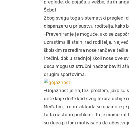
preglede, da pojačaju vežbe, da ih anga
Šobot.
Zbog svega toga sistematski pregledi d
dispanzeru u prisustvu roditelja, kako bi
-Preveniranje je moguće, ako se započn
uzrastima ili stalni rad roditelja. Najv
školskim razredima nose rančeve teške 
i težini, dok u srednjoj školi nose dve 
deca mogu uz stručni nadzor baviti atle
drugim sportovima.
-Gojaznost je najteži problem, jako su 
dete koje dođe kod svog lekara dobije re
Međutim, trenutak kada se opamete je p
tada nastanu problemi. To je momenat ka
su deca pritom motivisana da učestvuju 