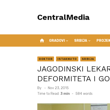
Skip
to
CentralMedia
content
home
GRADOVI
SRBIJA
PROJEK
DOKTOR
ISTAKNUTO
SRBIJA
JAGODINSKI LEKAR
DEFORMITETA I G
Posted
By
Nov 23, 2015
on
Time to Read:
3 min
-
584
words