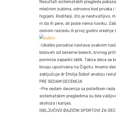
Rezultati sistematskih pregleda pokazali
mlečnim zubima, odnosno kod prvaka i tre
higijeni. Roditelji, što je neshvatljivo
ni da ih pere, ali posle nema naviku. Za
osmom razredu ili prvoj godini srednje 
-Ukoliko porodice nastave ovakvim nači
bolovati od šećerne bolesti, krvnog pri
porimiće zapadni oblik. Takva deca se k
bivaju upućivana na Čigotu. Imamo decu 
zaključuje dr Emilja Šobot analizu rezu
PRE SEDAM DECENIJA
-Pre sedam decenija sa početkom rada 
sistematskim pregledima su bila vašljiv
skolioza i karijes.
ISKLJUČIVO BAZIČNI SPORTOVI ZA DE