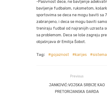
-Pasivnost dece, ne bavljenje adekvatni
bavljenje fudbalom, rukometom, košar
sportovima se deca ne mogu baviti sa 7
zabranjeno, i deca se mogu baviti samo
treniraju fudbal od najranijih uzrasta su
sa problemom. Deca se loše zagreju pred
objašnjava dr Emilija Šobot.
Tag:
gojaznost
karijes
sistema
Post
Previous
navigation
Previous
JANKOVIĆ:VOJSKA SRBIJE KAO
post:
PRETORIJANSKA GARDA