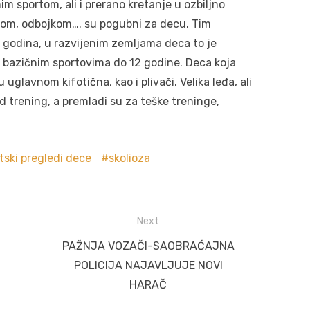
m sportom, ali i prerano kretanje u ozbiljno
kom, odbojkom…. su pogubni za decu. Tim
 godina, u razvijenim zemljama deca to je
 bazičnim sportovima do 12 godine. Deca koja
 uglavnom kifotična, kao i plivači. Velika leđa, ali
 trening, a premladi su za teške treninge,
tski pregledi dece
skolioza
Next
Next
PAŽNJA VOZAČI-SAOBRAĆAJNA
post:
POLICIJA NAJAVLJUJE NOVI
HARAČ