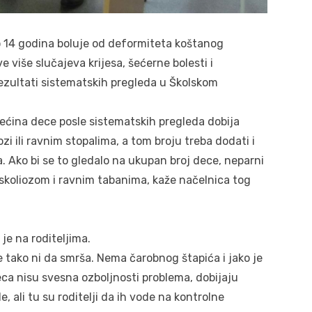
 14 godina boluje od deformiteta koštanog
ve više slučajeva krijesa, šećerne bolesti i
rezultati sistematskih pregleda u Školskom
ećina dece posle sistematskih pregleda dobija
ozi ili ravnim stopalima, a tom broju treba dodati i
a. Ako bi se to gledalo na ukupan broj dece, neparni
 skoliozom i ravnim tabanima, kaže načelnica tog
je na roditeljima.
e tako ni da smrša. Nema čarobnog štapića i jako je
ca nisu svesna ozboljnosti problema, dobijaju
 ali tu su roditelji da ih vode na kontrolne