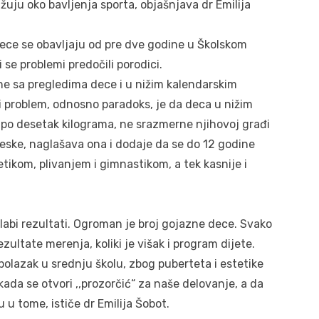
žuju oko bavljenja sporta, objašnjava dr Emilija
ece se obavljaju od pre dve godine u Školskom
 se problemi predočili porodici.
e sa pregledima dece i u nižim kalendarskim
eći problem, odnosno paradoks, je da deca u nižim
po desetak kilograma, ne srazmerne njihovoj građi
sveske, naglašava ona i dodaje da se do 12 godine
tikom, plivanjem i gimnastikom, a tek kasnije i
slabi rezultati. Ogroman je broj gojazne dece. Svako
zultate merenja, koliki je višak i program dijete.
olazak u srednju školu, zbog puberteta i estetike
da se otvori ,,prozorčić“ za naše delovanje, a da
u tome, ističe dr Emilija Šobot.