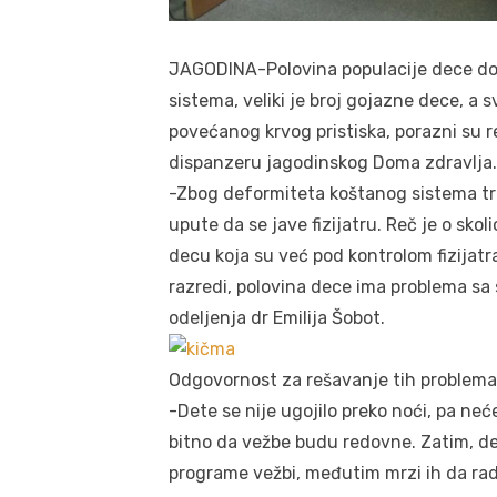
JAGODINA-Polovina populacije dece do
sistema, veliki je broj gojazne dece, a s
povećanog krvog pristiska, porazni su 
dispanzeru jagodinskog Doma zdravlja.
-Zbog deformiteta koštanog sistema tr
upute da se jave fizijatru. Reč je o skoli
decu koja su već pod kontrolom fizijatr
razredi, polovina dece ima problema sa
odeljenja dr Emilija Šobot.
Odgovornost za rešavanje tih problema 
-Dete se nije ugojilo preko noći, pa neć
bitno da vežbe budu redovne. Zatim, de
programe vežbi, međutim mrzi ih da rade,