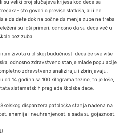
 su veliki broj slučajeva krijesa kod dece sa
ćaka- što govori o previše slatkiša, ali i ne
, misle da dete dok ne počne da menja zube ne treba
beleženi su loši primeri, odnosno da su deca već u
škole bez zuba.
nom života u bliskoj budućnosti deca će sve više
tiska, odnosno zdravstveno stanje mlade populacije
ompletno zdravstveno analiziraju i zbrinjavaju,
od 14 godina sa 100 kilograma težine, to je loše,
ltata sistematskih pregleda školske dece.
Školskog dispanzera patološka stanja nađena na
ost, anemija i neuhranjenost, a sada su gojaznost,
CU