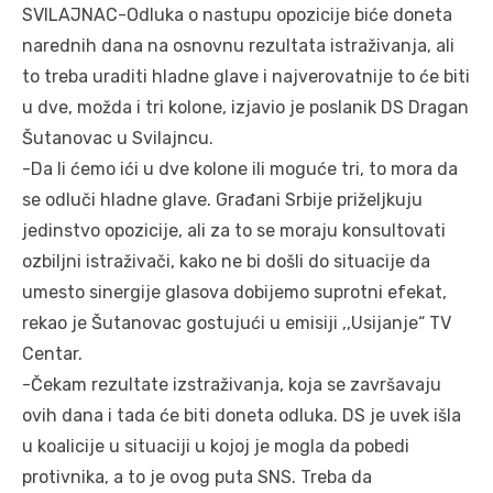
SVILAJNAC-Odluka o nastupu opozicije biće doneta
narednih dana na osnovnu rezultata istraživanja, ali
to treba uraditi hladne glave i najverovatnije to će biti
u dve, možda i tri kolone, izjavio je poslanik DS Dragan
Šutanovac u Svilajncu.
-Da li ćemo ići u dve kolone ili moguće tri, to mora da
se odluči hladne glave. Građani Srbije priželjkuju
jedinstvo opozicije, ali za to se moraju konsultovati
ozbiljni istraživači, kako ne bi došli do situacije da
umesto sinergije glasova dobijemo suprotni efekat,
rekao je Šutanovac gostujući u emisiji ,,Usijanje“ TV
Centar.
-Čekam rezultate izstraživanja, koja se završavaju
ovih dana i tada će biti doneta odluka. DS je uvek išla
u koalicije u situaciji u kojoj je mogla da pobedi
protivnika, a to je ovog puta SNS. Treba da