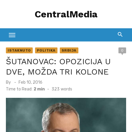
Skip
CentralMedia
to
content
ISTAKNUTO
POLITIKA
SRBIJA
0
ŠUTANOVAC: OPOZICIJA U
DVE, MOŽDA TRI KOLONE
Posted
By
Feb 10, 2016
on
Time to Read:
2 min
-
323
words