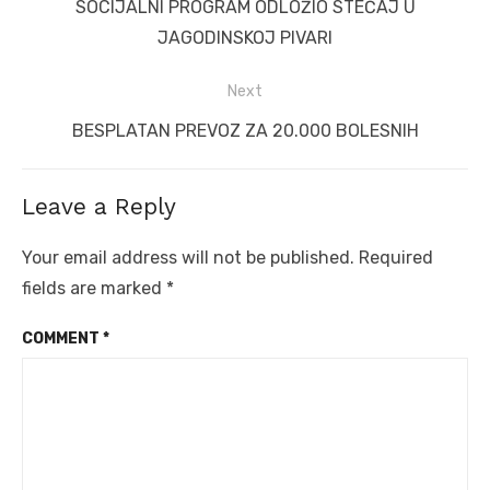
Previous
SOCIJALNI PROGRAM ODLOŽIO STEČAJ U
post:
JAGODINSKOJ PIVARI
Next
Next
BESPLATAN PREVOZ ZA 20.000 BOLESNIH
post:
Leave a Reply
Your email address will not be published.
Required
fields are marked
*
COMMENT
*