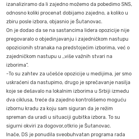
izanaliziramo da li zajedno možemo da pobedimo SNS,
odnosno koliki procenat dobijamo zajedno, a koliko u
zbiru posle izbora, objasnio je Šutanovac.
On je dodao da se na sastancima lidera opozicije nije
pregovaralo o objedinjavanju i zajedničkom nastupu
opozicionih stranaka na predstojećim izborima, već o
zajedničkom nastupu u ,,više važnih stvari na
izborima“.
-To su zahtev za učešće opozicije u medijima, jer smo
uskraćeni da nastupimo, drugo je sprečavanje nasilja
koje se dešavalo na lokalnim izborima u Srbiji između
dva ciklusa, treće da zajedno kontrolišemo moguću
izbornu krađu za koju sam siguran da je režim
spreman da uradi u situaciji gubitka izbora. To su
sigurni okviri za dogovor,otkrio je Šutanovac.
Inače, DS je ponudila sveobuhvatan programa rada