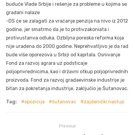
buduće Vlade Srbije i rešenje za probleme u kojima se
građani nalaze
-DS će se zalagati za vraćanje penzija na nivo iz 2012
godine, jer smatrmo da je to protivzakoniata i
protivustanva odluka. Ozbiljna poreska reforma koja
nije urađena do 2000 godine. Neprehvatljivo je da rad
bude više oporezova u Srbiji od kapitala. Osnivanje
Fond za razvoj agrara uz podsticaje
poljoprivrednicima, kao i državni otkup poljoprivrednih
proizvoda. Fond za razvoj građaevinske industrije je
bitan za pokretanja industrije, zaključio je Šutanovac.
Tag:
opozicija
šutanovac
zajdenički nastup
Post
Previous
navigation