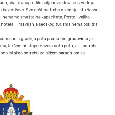
ladnjača bi unapredile poljoprivrednu proizvodnju,
ju bez države. Sve opštine treba da imaju istu šansu
 ali nemamo smeštajne kapacitete. Postoji veliko
z hotela ili razvijanja seoskog turizma nema boljitka,
, odnosno izgradnja puta prema tim gradovima je
izma, lakšem pristupu novom auto putu, ali i potreba
ebno istakao potrebu za bližom saradnjom sa