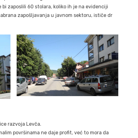
bi zaposlili 60 stolara, koliko ih je na evidenciji
zabrana zapošljavanja u javnom sektoru, ističe dr
ice razvoja Levča.
alim površinama ne daje profit, već to mora da