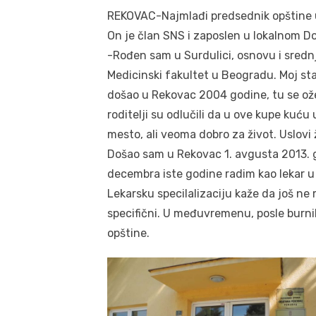
REKOVAC-Najmlađi predsednik opštine u 
On je član SNS i zaposlen u lokalnom D
-Rođen sam u Surdulici, osnovu i sredn
Medicinski fakultet u Beogradu. Moj stari
došao u Rekovac 2004 godine, tu se ože
roditelji su odlučili da u ove kupe kuć
mesto, ali veoma dobro za život. Uslovi
Došao sam u Rekovac 1. avgusta 2013. g
decembra iste godine radim kao lekar u 
Lekarsku specilalizaciju kaže da još ne
specifični. U međuvremenu, posle burnih
opštine.