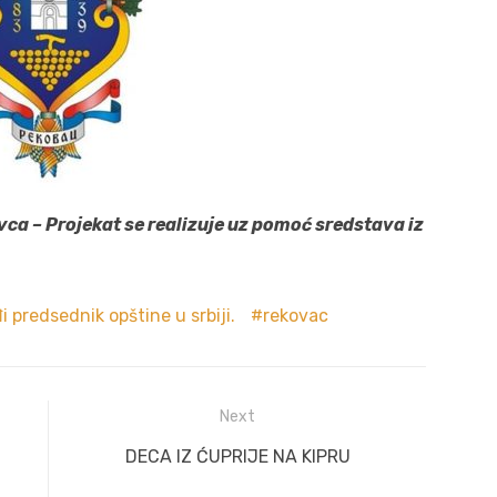
vca – Projekat se realizuje uz pomoć sredstava iz
i predsednik opštine u srbiji.
rekovac
Next
Next
DECA IZ ĆUPRIJE NA KIPRU
post: