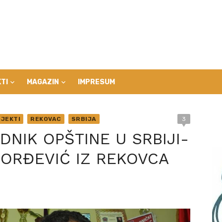
TI
MAGAZIN
IMPRESUM
JEKTI
REKOVAC
SRBIJA
3
NIK OPŠTINE U SRBIJI-
ORĐEVIĆ IZ REKOVCA