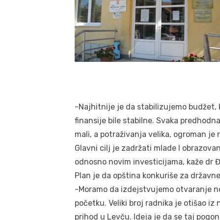
-Najhitnije je da stabilizujemo budžet, k
finansije bile stabilne. Svaka predhodna 
mali, a potraživanja velika, ogroman je
Glavni cilj je zadržati mlade I obrazov
odnosno novim investicijama, kaže dr Đ
Plan je da opština konkuriše za državne
-Moramo da izdejstvujemo otvaranje nov
početku. Veliki broj radnika je otišao iz
prihod u Levču. Ideja je da se taj pogo