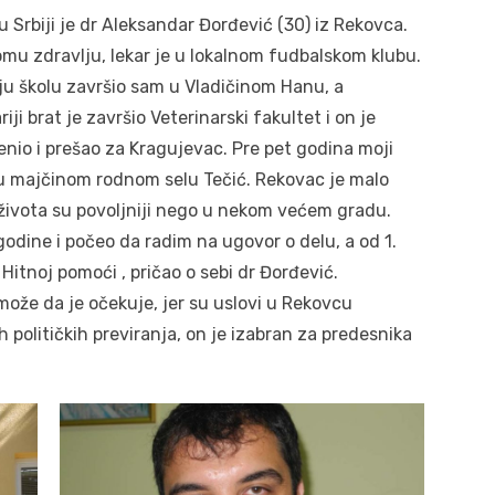
Srbiji je dr Aleksandar Đorđević (30) iz Rekovca.
omu zdravlju, lekar je u lokalnom fudbalskom klubu.
ju školu završio sam u Vladičinom Hanu, a
ji brat je završio Veterinarski fakultet i on je
nio i prešao za Kragujevac. Pre pet godina moji
u u majčinom rodnom selu Tečić. Rekovac je malo
 života su povoljniji nego u nekom većem gradu.
odine i počeo da radim na ugovor o delu, a od 1.
Hitnoj pomoći , pričao o sebi dr Đorđević.
 može da je očekuje, jer su uslovi u Rekovcu
 političkih previranja, on je izabran za predesnika