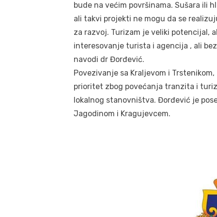
bude na većim površinama. Sušara ili h
ali takvi projekti ne mogu da se realizu
za razvoj. Turizam je veliki potencijal,
interesovanje turista i agencija , ali be
navodi dr Đorđević.
Povezivanje sa Kraljevom i Trstenikom
prioritet zbog povećanja tranzita i tur
lokalnog stanovništva. Đorđević je pos
Jagodinom i Kragujevcem.