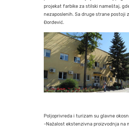
projekat farbike za stilski nameštaj, gde 
nezaposlenih. Sa druge strane postoji 
Đorđević.
Poljoprivreda i turizam su glavne okosn
-Nažalost ekstenzivna proizvodnja na m