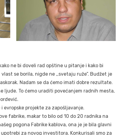
ako ne bi doveli rad opštine u pitanje i kako bi
vlast se borila, nigde ne ,,svetaju ruže”. Budžet je
 raskorak. Nadam se da ćemo imati dobre rezultate.
ane ljude. To ćemo uraditi povećanjem radnih mesta,
orđević.
 i evropske projekte za zapošljavanje.
e fabrike, makar to bilo od 10 do 20 radnika na
 našeg pogona Fabrike kablova, ona je je bila glavni
n upotrebi za novog investitora. Konkurisali smo za