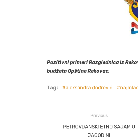
Pozitivni primeri Razglednica iz Reko
budžeta Opštine Rekovac.
Tag:
aleksandra đođrević
najmlađ
Post
Previous
navigation
Previous
PETROVDANSKI ETNO SAJAM U
post:
JAGODINI