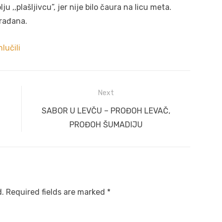
 ,,plašljivcu”, jer nije bilo čaura na licu meta.
građana.
lučili
Next
Next
SABOR U LEVČU – PROĐOH LEVAČ,
post:
PROĐOH ŠUMADIJU
d.
Required fields are marked
*