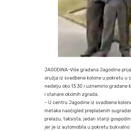
JAGODINA-Više građana Jagodine prijavil
oružja iz svadbene kolone u pokretu u c
nedelju oko 13.30 i uznemirio građane k
i stanare okolnih zgrada.
– U centru Jagodine iz svadbene kolone a
metaka naočigled preplašenih sugrađan
prelazu, taksista, jedan stariji gospodin
jer je iz automobila u pokretu bukvalno