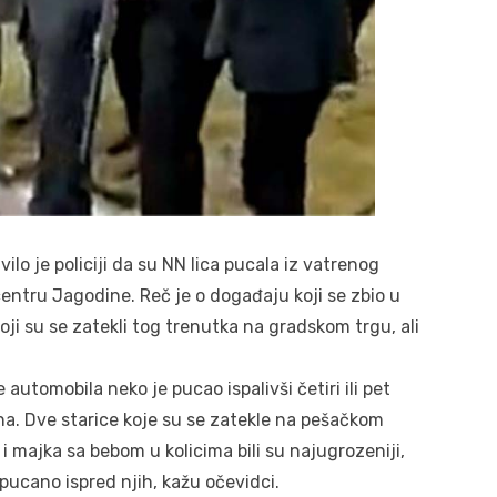
o je policiji da su NN lica pucala iz vatrenog
entru Jagodine. Reč je o događaju koji se zbio u
oji su se zatekli tog trenutka na gradskom trgu, ali
utomobila neko je pucao ispalivši četiri ili pet
a. Dve starice koje su se zatekle na pešačkom
 i majka sa bebom u kolicima bili su najugrozeniji,
 pucano ispred njih, kažu očevidci.