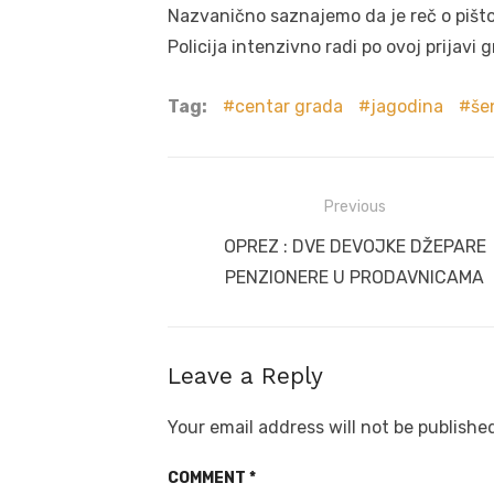
Nazvanično saznajemo da je reč o pištolju
Policija intenzivno radi po ovoj prijavi 
Tag:
centar grada
jagodina
šen
Post
Previous
navigation
Previous
OPREZ : DVE DEVOJKE DŽEPARE
post:
PENZIONERE U PRODAVNICAMA
Leave a Reply
Your email address will not be publishe
COMMENT
*