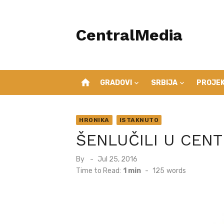
Skip
to
CentralMedia
content
home
GRADOVI
SRBIJA
PROJEK
HRONIKA
ISTAKNUTO
ŠENLUČILI U CEN
Posted
By
Jul 25, 2016
on
Time to Read:
1 min
-
125
words