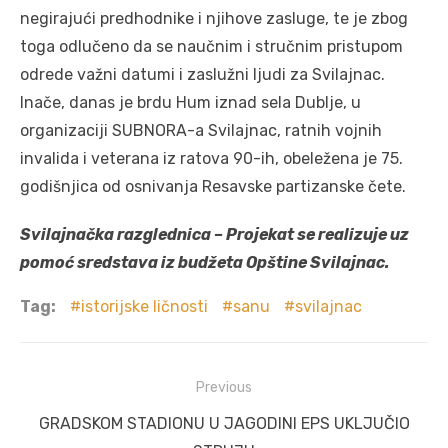
negirajući predhodnike i njihove zasluge, te je zbog
toga odlučeno da se naučnim i stručnim pristupom
odrede važni datumi i zaslužni ljudi za Svilajnac.
Inače, danas je brdu Hum iznad sela Dublje, u
organizaciji SUBNORA-a Svilajnac, ratnih vojnih
invalida i veterana iz ratova 90-ih, obeležena je 75.
godišnjica od osnivanja Resavske partizanske čete.
Svilajnačka razglednica – Projekat se realizuje uz
pomoć sredstava iz budžeta Opštine Svilajnac.
Tag:
istorijske ličnosti
sanu
svilajnac
Post
Previous
navigation
Previous
GRADSKOM STADIONU U JAGODINI EPS UKLJUČIO