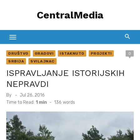
Skip
CentralMedia
to
content
DRUŠTVO
GRADOVI
ISTAKNUTO
PROJEKTI
0
SRBIJA
SVILAJNAC
ISPRAVLJANJE ISTORIJSKIH
NEPRAVDI
Posted
By
Jul 26, 2016
on
Time to Read:
1 min
-
136
words