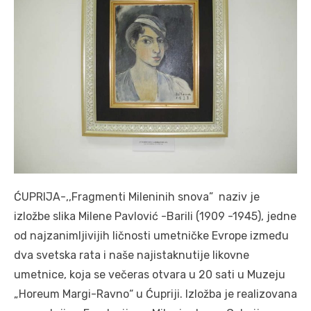
ĆUPRIJA-,,Fragmenti Mileninih snova” naziv je
izložbe slika Milene Pavlović -Barili (1909 -1945), jedne
od najzanimljivijih ličnosti umetničke Evrope između
dva svetska rata i naše najistaknutije likovne
umetnice, koja se večeras otvara u 20 sati u Muzeju
„Horeum Margi-Ravno“ u Ćupriji. Izložba je realizovana