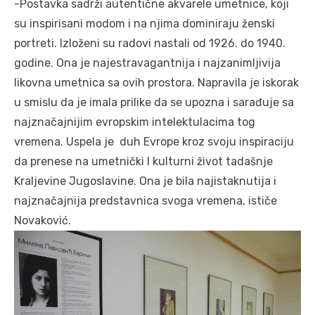
-Postavka sadrži autentične akvarele umetnice, koji
su inspirisani modom i na njima dominiraju ženski
portreti. Izloženi su radovi nastali od 1926. do 1940.
godine. Ona je najestravagantnija i najzanimljivija
likovna umetnica sa ovih prostora. Napravila je iskorak
u smislu da je imala prilike da se upozna i sarađuje sa
najznačajnijim evropskim intelektulacima tog
vremena. Uspela je duh Evrope kroz svoju inspiraciju
da prenese na umetnički I kulturni život tadašnje
Kraljevine Jugoslavine. Ona je bila najistaknutija i
najznačajnija predstavnica svoga vremena, ističe
Novaković.