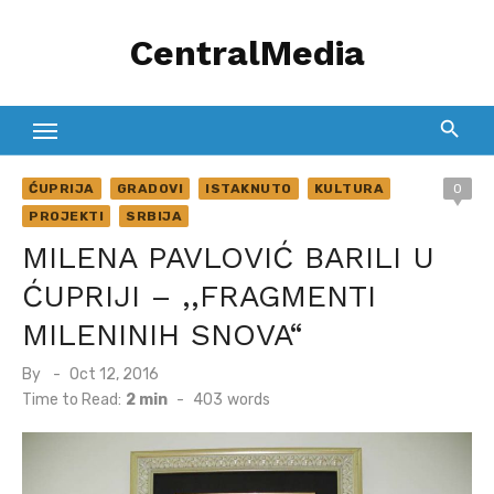
Skip
CentralMedia
to
content
ĆUPRIJA
GRADOVI
ISTAKNUTO
KULTURA
0
PROJEKTI
SRBIJA
MILENA PAVLOVIĆ BARILI U
ĆUPRIJI – ,,FRAGMENTI
MILENINIH SNOVA“
Posted
By
Oct 12, 2016
on
Time to Read:
2 min
-
403
words