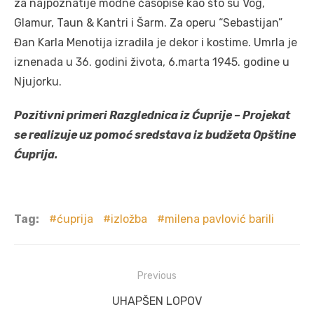
za najpoznatije modne časopise kao što su Vog,
Glamur, Taun & Kantri i Šarm. Za operu “Sebastijan”
Đan Karla Menotija izradila je dekor i kostime. Umrla je
iznenada u 36. godini života, 6.marta 1945. godine u
Njujorku.
Pozitivni primeri Razglednica iz
Ćuprije
– Projekat
se realizuje uz pomoć sredstava iz budžeta Opštine
Ćuprija.
Tag:
ćuprija
izložba
milena pavlović barili
Post
Previous
navigation
Previous
UHAPŠEN LOPOV