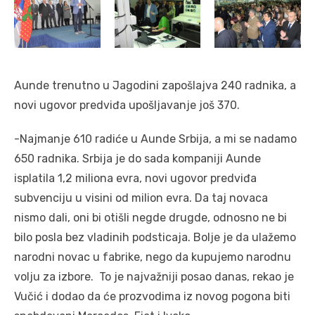
Aunde trenutno u Jagodini zapošlajva 240 radnika, a
novi ugovor predviđa upošljavanje još 370.
-Najmanje 610 radiće u Aunde Srbija, a mi se nadamo
650 radnika. Srbija je do sada kompaniji Aunde
isplatila 1,2 miliona evra, novi ugovor predviđa
subvenciju u visini od milion evra. Da taj novaca
nismo dali, oni bi otišli negde drugde, odnosno ne bi
bilo posla bez vladinih podsticaja. Bolje je da ulažemo
narodni novac u fabrike, nego da kupujemo narodnu
volju za izbore. To je najvažniji posao danas, rekao je
Vučić i dodao da će prozvodima iz novog pogona biti