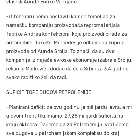
vlasnik Aunde Enriko Vernjano.
-U februaru ćemo postaviti kamen temeljac za
nemačku kompaniju proizvođača repromaterijala
fabrike Andrea konfekcioni, koja proizvodi cirade za
automobile. Takođe, Mercedes je odlučio da kupuje
proizvode od Aunde Srbija. To znači da su dve
kompanije iz najače evroske ekonomije izabrale Srbiju,
rekao je Marković i dodao da će u Srbiji za 3,4 godine
svako raditi ko želi da radi.
SUFICIT TOPE DUGOVI PETROHEMIJE
-Planirani deficit za ovu godinu je milijardu evra, a mi
u ovom trenutku imamo 27,28 milijardi suficita na
kraju oktobra. Daćemo ga za Petrohemiju, vratićemo
sve dugove u petrohemijskom kompleksu do kraj