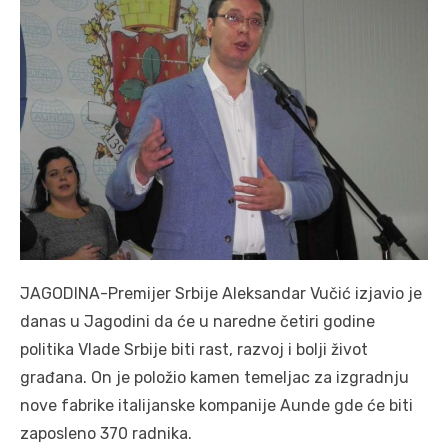
JAGODINA-Premijer Srbije Aleksandar Vučić izjavio je
danas u Jagodini da će u naredne četiri godine
politika Vlade Srbije biti rast, razvoj i bolji život
građana. On je položio kamen temeljac za izgradnju
nove fabrike italijanske kompanije Aunde gde će biti
zaposleno 370 radnika.