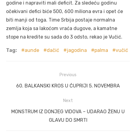
godine i napraviti mali deficit. Za sledeću godinu
očekivani defici biće 500, 600 miliona evra i opet će
biti manji od toga. Time Srbija postaje normalna
zemlja koja sa lakoćom vraća dugove, a kamatne
stope na kredite su sada do 3 odsto, rekao je Vučić.
Tag:
aunde
dačić
jagodina
palma
vučić
Post
Previous
navigation
Previous
60. BALKANSKI KROS U ĆUPRIJI 5. NOVEMBRA
post:
Next
Next
MONSTRUM IZ DONJEG VIDOVA – UDARAO ŽENU U
post:
GLAVU DO SMRTI