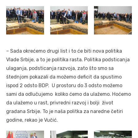
– Sada okrećemo drugi list i to će biti nova politika
Vlade Srbije, a to je politika rasta. Politika podsticanja
ulaganja, podsticanja razvoja, zato što smo sa
štednjom pokazali da možemo deficit da spustimo
ispod 2 odsto BDP. U prostoru do 3 odsto možemo
sami da odlučujemo koliko ćemo da ulažemo. Hoćemo
da ulažemo u rast, privredni razvoj i bolji život
građana Srbije. To je naša politka za naredne četiri
godine, rekao je Vučić.