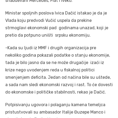
snabdevani Mercedes, Fiat i Iveko.
Ministar spoljnih poslova Ivica Dačić istakao je da je
Vlada koju predvodi Vučić uspela da prekine
strmoglavi ekonomski pad godinama unazad, koji je
pretio da potpuno uništi srpsku ekonomiju.
-Kada su ljudi iz MMF i drugih organizacija pre
nekoliko godina pokazali podatke o stanju ekonomije,
tada je bilo jasno da se ne može drugačije izaći iz
krize nego uvođenjem reda u fiskalnoj politici
smenjenjem deficita. Jedan od načina bile su uštede,
a sada nam sledi ekonomski razvoj i rast. To će dovesti
do ekonomske i političke stabilnosti, rekao je Dačić.
Potpisivanju ugovora i polaganju kamena temeljca
pristustvovali su ambasador Italije Đuzepe Manco i