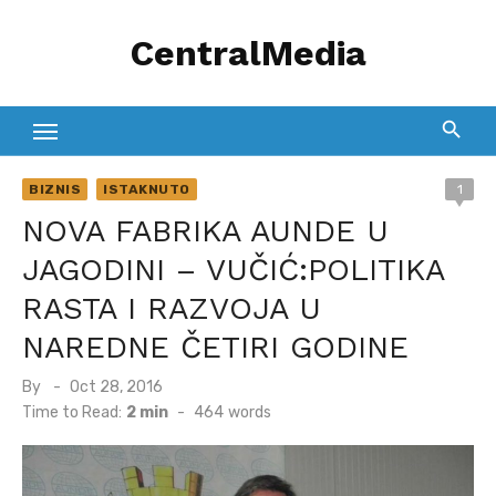
Skip
CentralMedia
to
content
BIZNIS
ISTAKNUTO
1
NOVA FABRIKA AUNDE U
JAGODINI – VUČIĆ:POLITIKA
RASTA I RAZVOJA U
NAREDNE ČETIRI GODINE
Posted
By
Oct 28, 2016
on
Time to Read:
2 min
-
464
words