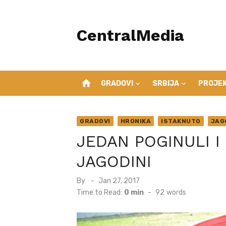
Skip
to
CentralMedia
content
home
GRADOVI
SRBIJA
PROJEK
GRADOVI
HRONIKA
ISTAKNUTO
JAG
JEDAN POGINULI 
JAGODINI
Posted
By
Jan 27, 2017
on
Time to Read:
0 min
-
92
words