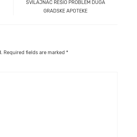
Next
SVILAJNAC REŠIO PROBLEM DUGA
post:
GRADSKE APOTEKE
d.
Required fields are marked
*