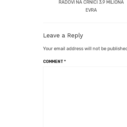
navigation
Previous
RADOVI NA CRNICI 3,9 MILIONA
post:
EVRA
Leave a Reply
Your email address will not be publishe
COMMENT
*