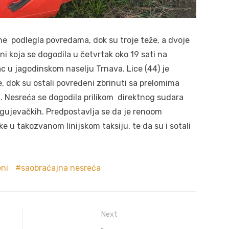
 podlegla povredama, dok su troje teže, a dvoje
i koja se dogodila u četvrtak oko 19 sati na
 u jagodinskom naselju Trnava. Lice (44) je
, dok su ostali povređeni zbrinuti sa prelomima
i. Nesreća se dogodila prilikom direktnog sudara
agujevačkih. Predpostavlja se da je renoom
ke u takozvanom linijskom taksiju, te da su i sotali
ni
saobraćajna nesreća
Next