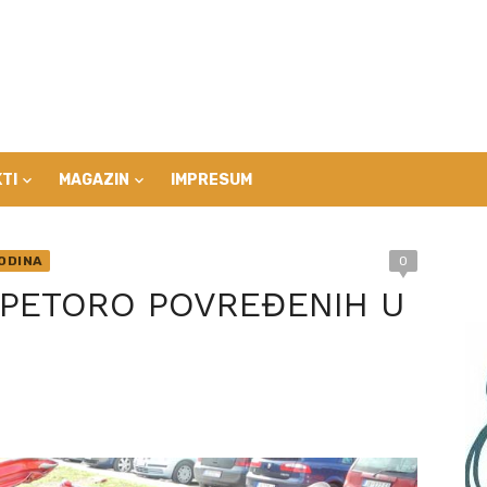
TI
MAGAZIN
IMPRESUM
ODINA
0
I PETORO POVREĐENIH U