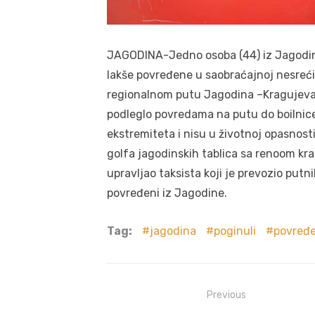
JAGODINA-Jedno osoba (44) iz Jagodine
lakše povređene u saobraćajnoj nesrećin
regionalnom putu Jagodina –Kragujevac
podleglo povredama na putu do boilnice
ekstremiteta i nisu u životnoj opasnost
golfa jagodinskih tablica sa renoom kr
upravljao taksista koji je prevozio putni
povređeni iz Jagodine.
Tag:
jagodina
poginuli
povređe
Post
Previous