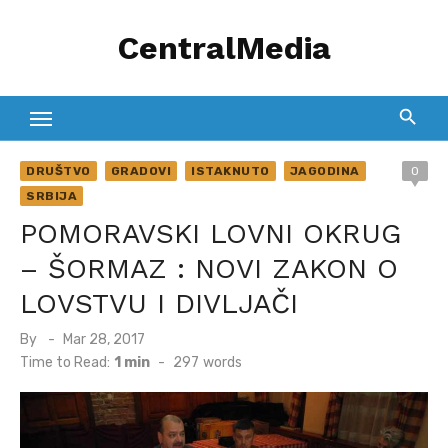
Skip
CentralMedia
to
content
DRUŠTVO
GRADOVI
ISTAKNUTO
JAGODINA
0
SRBIJA
POMORAVSKI LOVNI OKRUG
– ŠORMAZ : NOVI ZAKON O
LOVSTVU I DIVLJAČI
Posted
By
Mar 28, 2017
on
Time to Read:
1 min
-
297
words