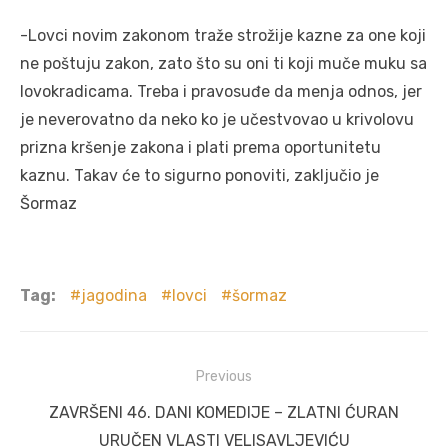
-Lovci novim zakonom traže strožije kazne za one koji
ne poštuju zakon, zato što su oni ti koji muče muku sa
lovokradicama. Treba i pravosuđe da menja odnos, jer
je neverovatno da neko ko je učestvovao u krivolovu
prizna kršenje zakona i plati prema oportunitetu
kaznu. Takav će to sigurno ponoviti, zaključio je
Šormaz
Tag:
jagodina
lovci
šormaz
Post
Previous
navigation
Previous
ZAVRŠENI 46. DANI KOMEDIJE – ZLATNI ĆURAN
post:
URUČEN VLASTI VELISAVLJEVIĆU