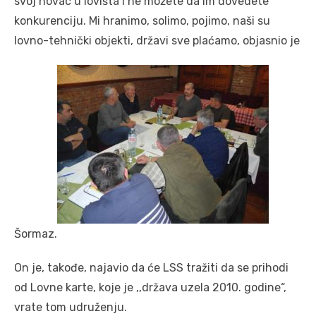
svoj novac u lovišta i ne možete da im dovedete
konkurenciju. Mi hranimo, solimo, pojimo, naši su
lovno-tehnički objekti, državi sve plaćamo, objasnio je
Šormaz.
On je, takođe, najavio da će LSS tražiti da se prihodi
od Lovne karte, koje je ,,država uzela 2010. godine“,
vrate tom udruženju.