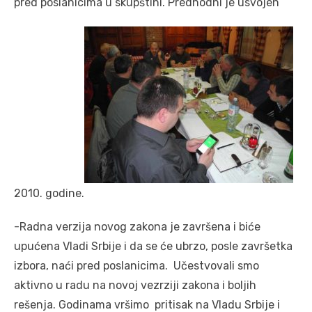
pred poslanicima u skupštini. Predhodni je usvojen
2010. godine.
-Radna verzija novog zakona je završena i biće
upućena Vladi Srbije i da se će ubrzo, posle završetka
izbora, naći pred poslanicima. Učestvovali smo
aktivno u radu na novoj vezrziji zakona i boljih
rešenja. Godinama vršimo pritisak na Vladu Srbije i