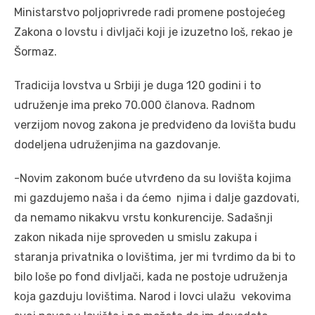
Ministarstvo poljoprivrede radi promene postojećeg
Zakona o lovstu i divljači koji je izuzetno loš, rekao je
Šormaz.
Tradicija lovstva u Srbiji je duga 120 godini i to
udruženje ima preko 70.000 članova. Radnom
verzijom novog zakona je predviđeno da lovišta budu
dodeljena udruženjima na gazdovanje.
-Novim zakonom buće utvrđeno da su lovišta kojima
mi gazdujemo naša i da ćemo njima i dalje gazdovati,
da nemamo nikakvu vrstu konkurencije. Sadašnji
zakon nikada nije sproveden u smislu zakupa i
staranja privatnika o lovištima, jer mi tvrdimo da bi to
bilo loše po fond divljači, kada ne postoje udruženja
koja gazduju lovištima. Narod i lovci ulažu vekovima