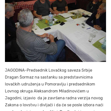
JAGODINA-Predsednik Lovačkog saveza Srbije
Dragan Šormaz na sastanku sa predstavnicima
lovačkih udruženja u Pomoravlju i predsednikom
Lovnog okruga Aleksandrom Miladinovićem u
Jagodini, izjavio da je završena radna verzija novog
Zakona o lovstvu i divljači i da će se posle izbora naći