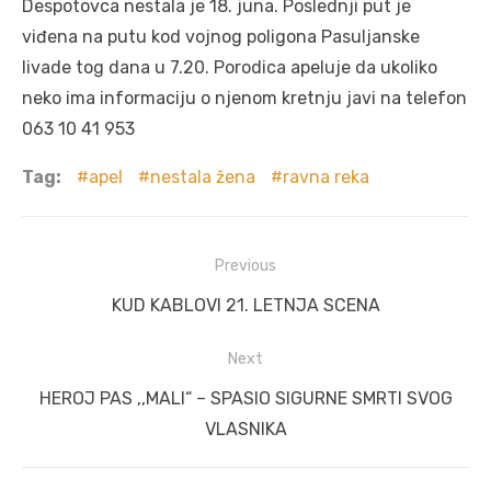
Despotovca nestala je 18. juna. Poslednji put je
viđena na putu kod vojnog poligona Pasuljanske
livade tog dana u 7.20. Porodica apeluje da ukoliko
neko ima informaciju o njenom kretnju javi na telefon
063 10 41 953
Tag:
apel
nestala žena
ravna reka
Post
Previous
navigation
Previous
KUD KABLOVI 21. LETNJA SCENA
post:
Next
Next
HEROJ PAS ,,MALI“ – SPASIO SIGURNE SMRTI SVOG
post:
VLASNIKA