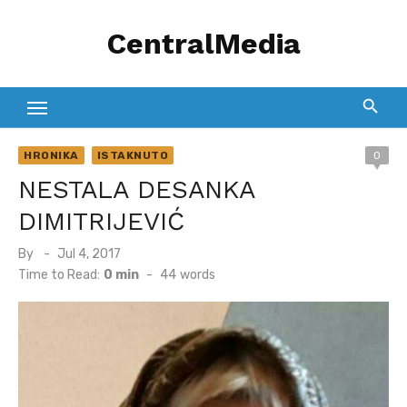
Skip
CentralMedia
to
content
HRONIKA
ISTAKNUTO
0
NESTALA DESANKA
DIMITRIJEVIĆ
Posted
By
Jul 4, 2017
on
Time to Read:
0 min
-
44
words